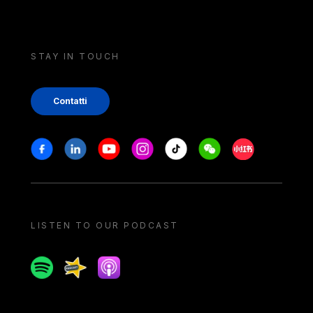
STAY IN TOUCH
Contatti
Stay in touch
Facebook
Linkedin
Youtube
Instagram
Tiktok
Weechat
Xiaohongshu/
LISTEN TO OUR PODCAST
Spotify
Spreaker
Apple podcast