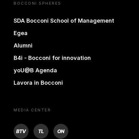
BOCCONI SPHERES
SDA Bocconi School of Management
Egea
Alumni
B4i - Bocconi for innovation
yoU@B Agenda
Lavora in Bocconi
MEDIA CENTER
BTV
TL
ON