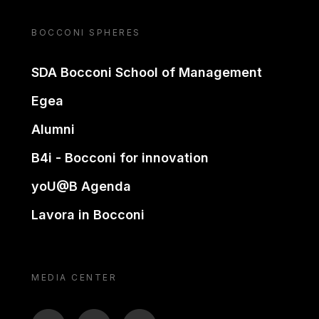
BOCCONI SPHERES
SDA Bocconi School of Management
Egea
Alumni
B4i - Bocconi for innovation
yoU@B Agenda
Lavora in Bocconi
MEDIA CENTER
BTV
TL
ON