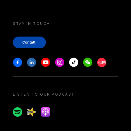
STAY IN TOUCH
Contatti
Stay in touch
Facebook
Linkedin
Youtube
Instagram
Tiktok
Weechat
Xiaohongshu/
LISTEN TO OUR PODCAST
Spotify
Spreaker
Apple podcast