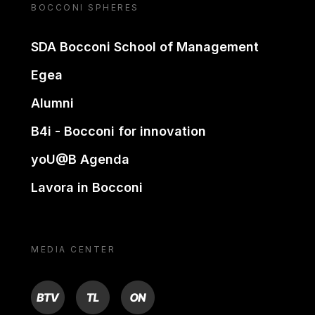
BOCCONI SPHERES
SDA Bocconi School of Management
Egea
Alumni
B4i - Bocconi for innovation
yoU@B Agenda
Lavora in Bocconi
MEDIA CENTER
BTV
TL
ON