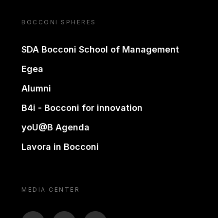
BOCCONI SPHERES
SDA Bocconi School of Management
Egea
Alumni
B4i - Bocconi for innovation
yoU@B Agenda
Lavora in Bocconi
MEDIA CENTER
BTV
TL
ON