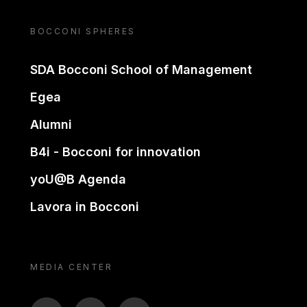
BOCCONI SPHERES
SDA Bocconi School of Management
Egea
Alumni
B4i - Bocconi for innovation
yoU@B Agenda
Lavora in Bocconi
MEDIA CENTER
BTV
TL
ON