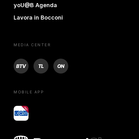
yoU@B Agenda
Lavora in Bocconi
MEDIA CENTER
BTV
TL
ON
MOBILE APP
yoU@B