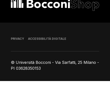
Bocconi shop
Piè di pagina
PRIVACY
ACCESSIBILITÀ DIGITALE
© Università Bocconi - Via Sarfatti, 25 Milano -
PI 03628350153