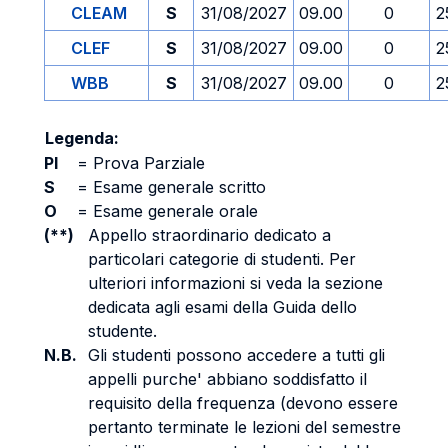
CLEAM
S
31/08/2027
09.00
0
2
CLEF
S
31/08/2027
09.00
0
2
WBB
S
31/08/2027
09.00
0
2
Legenda:
PI
=
Prova Parziale
S
=
Esame generale scritto
O
=
Esame generale orale
(**)
Appello straordinario dedicato a
particolari categorie di studenti. Per
ulteriori informazioni si veda la sezione
dedicata agli esami della Guida dello
studente.
N.B.
Gli studenti possono accedere a tutti gli
appelli purche' abbiano soddisfatto il
requisito della frequenza (devono essere
pertanto terminate le lezioni del semestre