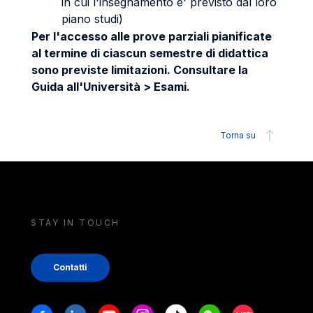
in cui l'insegnamento e' previsto dal loro
piano studi)
Per l'accesso alle prove parziali pianificate
al termine di ciascun semestre di didattica
sono previste limitazioni. Consultare la
Guida all'Università > Esami.
Torna su
STAY IN TOUCH
Contatti
Stay in touch
Facebook
Linkedin
Youtube
Instagram
Tiktok
Weechat
Xiaohongshu/