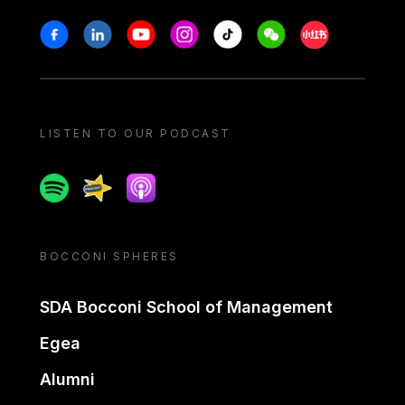
Stay in touch
Facebook
Linkedin
Youtube
Instagram
Tiktok
Weechat
Xiaohongshu/
LISTEN TO OUR PODCAST
Spotify
Spreaker
Apple podcast
BOCCONI SPHERES
SDA Bocconi School of Management
Egea
Alumni