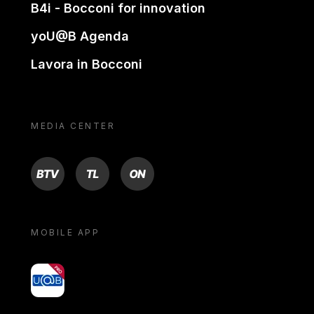
B4i - Bocconi for innovation
yoU@B Agenda
Lavora in Bocconi
MEDIA CENTER
BTV
TL
ON
MOBILE APP
yoU@B