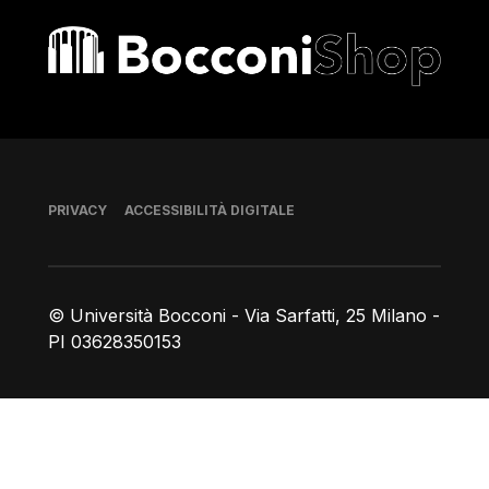
Bocconi shop
Piè di pagina
PRIVACY
ACCESSIBILITÀ DIGITALE
© Università Bocconi - Via Sarfatti, 25 Milano -
PI 03628350153