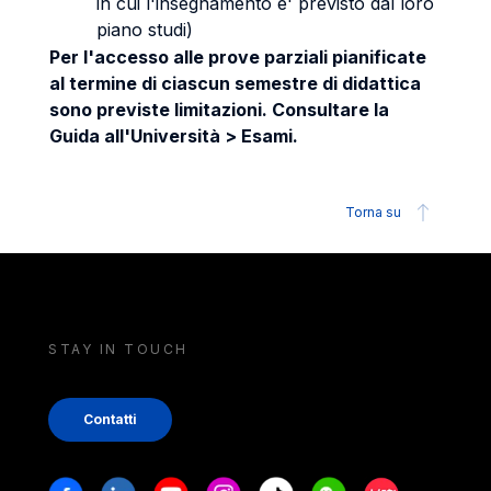
in cui l'insegnamento e' previsto dal loro
piano studi)
Per l'accesso alle prove parziali pianificate
al termine di ciascun semestre di didattica
sono previste limitazioni. Consultare la
Guida all'Università > Esami.
Torna su
STAY IN TOUCH
Contatti
Stay in touch
Facebook
Linkedin
Youtube
Instagram
Tiktok
Weechat
Xiaohongshu/