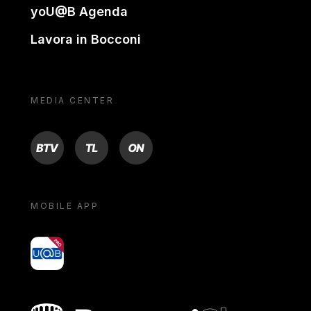
yoU@B Agenda
Lavora in Bocconi
MEDIA CENTER
BTV
TL
ON
MOBILE APP
yoU@B