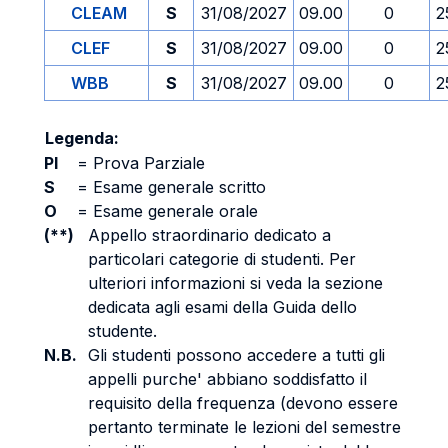
CLEAM
S
31/08/2027
09.00
0
2
CLEF
S
31/08/2027
09.00
0
2
WBB
S
31/08/2027
09.00
0
2
Legenda:
PI
=
Prova Parziale
S
=
Esame generale scritto
O
=
Esame generale orale
(**)
Appello straordinario dedicato a
particolari categorie di studenti. Per
ulteriori informazioni si veda la sezione
dedicata agli esami della Guida dello
studente.
N.B.
Gli studenti possono accedere a tutti gli
appelli purche' abbiano soddisfatto il
requisito della frequenza (devono essere
pertanto terminate le lezioni del semestre