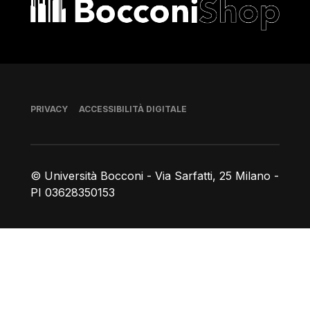
Bocconi shop
Piè di pagina
PRIVACY
ACCESSIBILITÀ DIGITALE
© Università Bocconi - Via Sarfatti, 25 Milano -
PI 03628350153