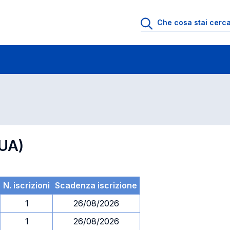
 di profitto
Esami in ordine di codice
GUA)
N. iscrizioni
Scadenza iscrizione
1
26/08/2026
1
26/08/2026