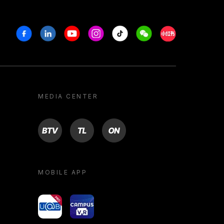
Facebook
Linkedin
Youtube
Instagram
Tiktok
Weechat
Xiaohongshu/R
MEDIA CENTER
BTV
TL
ON
MOBILE APP
yoU@B
Campus VR