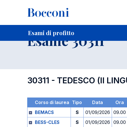
-
Home
Per studenti iscritti
Orari, Aule e Calendari
Esami
Esami di profitto
Esame 30311
30311 - TEDESCO (II LIN
Corso di laurea
Tipo
Data
Ora
BEMACS
S
01/09/2026
09.00
BESS-CLES
S
01/09/2026
09.00