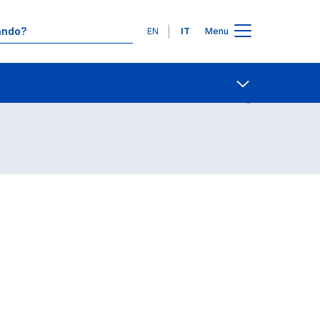
Lingue
EN
IT
Menu
Contatti
Open share