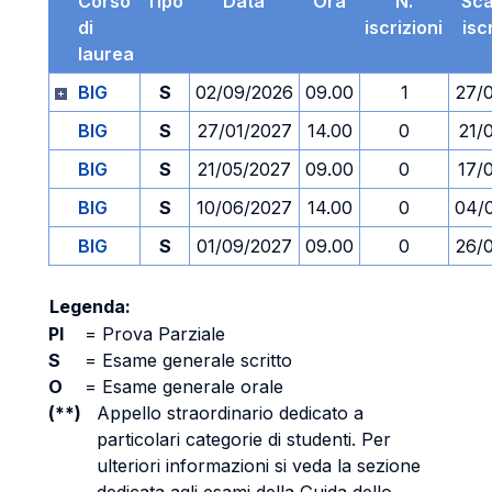
Corso
Tipo
Data
Ora
N.
Sc
di
iscrizioni
isc
laurea
BIG
S
02/09/2026
09.00
1
27/
BIG
S
27/01/2027
14.00
0
21/
BIG
S
21/05/2027
09.00
0
17/
BIG
S
10/06/2027
14.00
0
04/
BIG
S
01/09/2027
09.00
0
26/
Legenda:
PI
=
Prova Parziale
S
=
Esame generale scritto
O
=
Esame generale orale
(**)
Appello straordinario dedicato a
particolari categorie di studenti. Per
ulteriori informazioni si veda la sezione