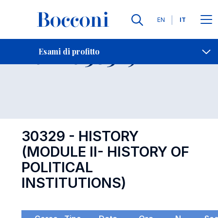
Lingue
EN
IT
Contatti
-
Esame 30329
Esami di profitto
Open s
30329 - HISTORY
(MODULE II- HISTORY OF
POLITICAL
INSTITUTIONS)