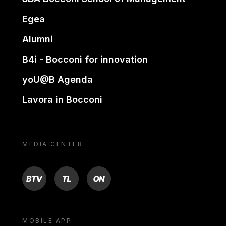
Egea
Alumni
B4i - Bocconi for innovation
yoU@B Agenda
Lavora in Bocconi
MEDIA CENTER
BTV
TL
ON
MOBILE APP