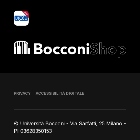
yoU@B
Bocconi shop
Piè di pagina
PRIVACY
ACCESSIBILITÀ DIGITALE
© Università Bocconi - Via Sarfatti, 25 Milano -
PI 03628350153