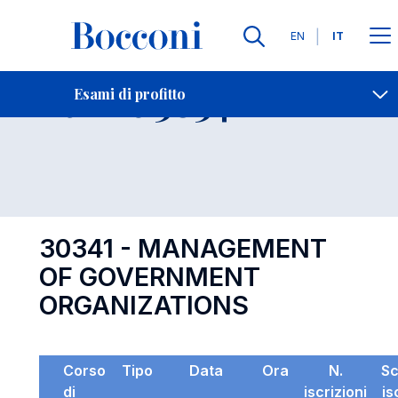
Lingue
EN
IT
Contatti
-
Esame 30341
Esami di profitto
Open s
30341 - MANAGEMENT
OF GOVERNMENT
ORGANIZATIONS
Corso
Tipo
Data
Ora
N.
S
di
iscrizioni
is