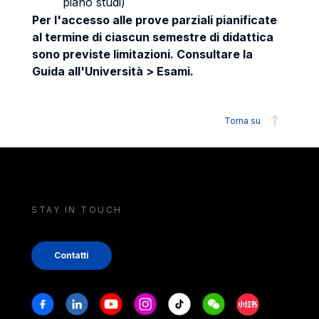
piano studi)
Per l'accesso alle prove parziali pianificate
al termine di ciascun semestre di didattica
sono previste limitazioni. Consultare la
Guida all'Università > Esami.
Torna su
STAY IN TOUCH
Contatti
Stay in touch
Facebook
Linkedin
Youtube
Instagram
Tiktok
Weechat
Xiaohongshu/