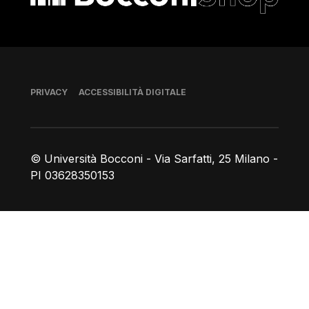
Piè di pagina
PRIVACY
ACCESSIBILITÀ DIGITALE
© Università Bocconi - Via Sarfatti, 25 Milano -
PI 03628350153