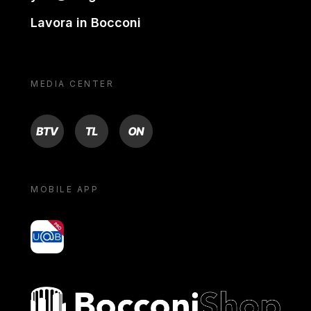
Lavora in Bocconi
MEDIA CENTER
BTV
TL
ON
MOBILE APP
yoU@B
Bocconi shop