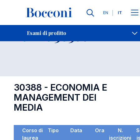
Lingue
EN
IT
Contatti
-
Esame 30388
Esami di profitto
Open s
30388 - ECONOMIA E
MANAGEMENT DEI
MEDIA
Corso di
Tipo
Data
Ora
N.
S
laurea
iscrizioni
i