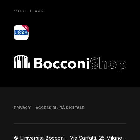
MOBILE APP
yoU@B
Bocconi shop
Piè di pagina
PRIVACY
ACCESSIBILITÀ DIGITALE
© Università Bocconi - Via Sarfatti, 25 Milano -