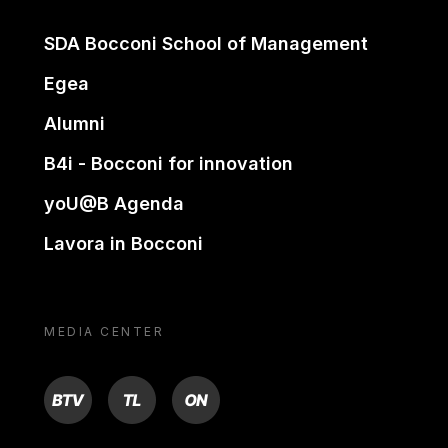
SDA Bocconi School of Management
Egea
Alumni
B4i - Bocconi for innovation
yoU@B Agenda
Lavora in Bocconi
MEDIA CENTER
BTV
TL
ON