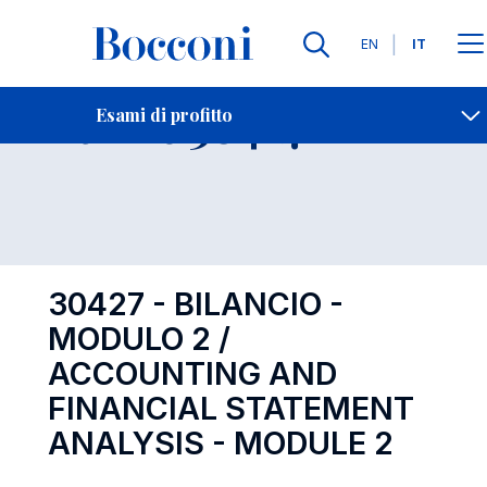
Lingue
EN
IT
Contatti
-
Esame 30427
Esami di profitto
Open s
30427 - BILANCIO -
MODULO 2 /
ACCOUNTING AND
FINANCIAL STATEMENT
ANALYSIS - MODULE 2