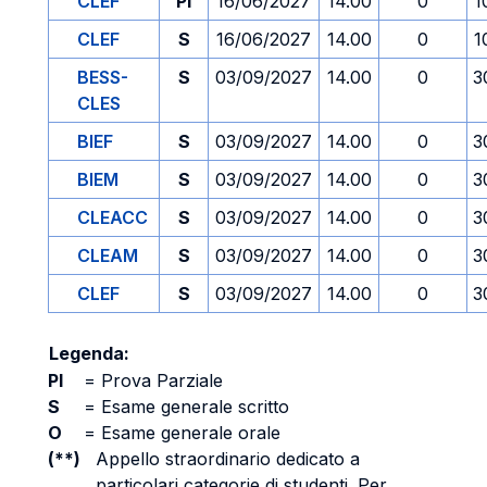
CLEF
PI
16/06/2027
14.00
0
1
CLEF
S
16/06/2027
14.00
0
1
BESS-
S
03/09/2027
14.00
0
3
CLES
BIEF
S
03/09/2027
14.00
0
3
BIEM
S
03/09/2027
14.00
0
3
CLEACC
S
03/09/2027
14.00
0
3
CLEAM
S
03/09/2027
14.00
0
3
CLEF
S
03/09/2027
14.00
0
3
Legenda:
PI
=
Prova Parziale
S
=
Esame generale scritto
O
=
Esame generale orale
(**)
Appello straordinario dedicato a
particolari categorie di studenti. Per