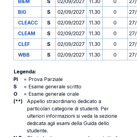
BIEM
S
02/09/2027
11.30
0
27
BIG
S
02/09/2027
11.30
0
27
CLEACC
S
02/09/2027
11.30
0
27
CLEAM
S
02/09/2027
11.30
0
27
CLEF
S
02/09/2027
11.30
0
27
WBB
S
02/09/2027
11.30
0
27
Legenda:
PI
=
Prova Parziale
S
=
Esame generale scritto
O
=
Esame generale orale
(**)
Appello straordinario dedicato a
particolari categorie di studenti. Per
ulteriori informazioni si veda la sezione
dedicata agli esami della Guida dello
studente.