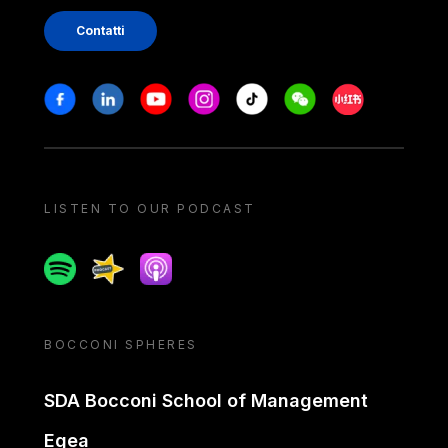
Contatti
Stay in touch
Facebook
Linkedin
Youtube
Instagram
Tiktok
Weechat
Xiaohongshu/
LISTEN TO OUR PODCAST
Spotify
Spreaker
Apple podcast
BOCCONI SPHERES
SDA Bocconi School of Management
Egea