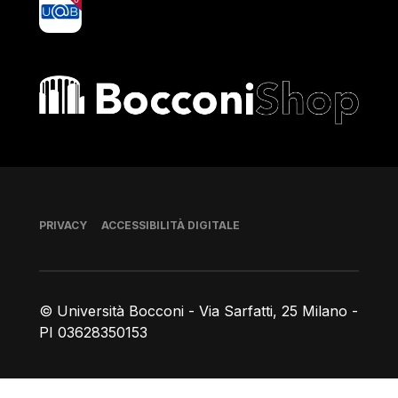
yoU@B
Bocconi shop
Piè di pagina
PRIVACY
ACCESSIBILITÀ DIGITALE
© Università Bocconi - Via Sarfatti, 25 Milano -
PI 03628350153