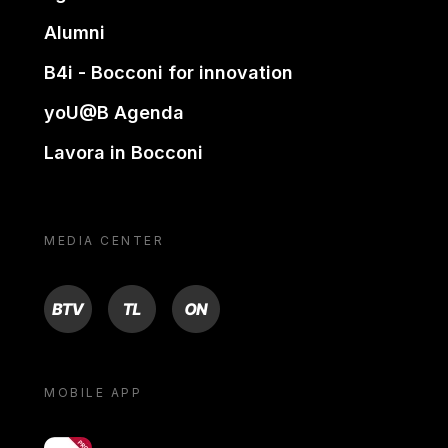
Alumni
B4i - Bocconi for innovation
yoU@B Agenda
Lavora in Bocconi
MEDIA CENTER
BTV
TL
ON
MOBILE APP