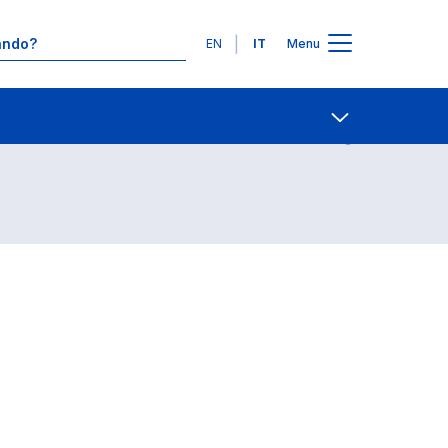
Lingue
EN
IT
Menu
Contatti
Open share