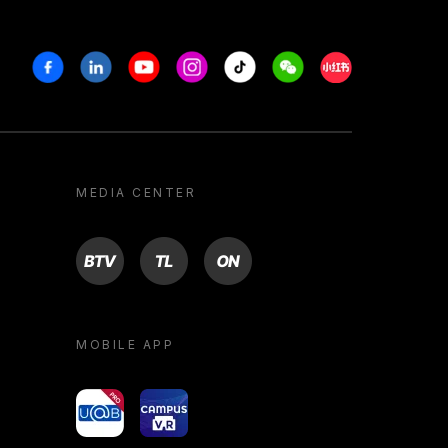
Facebook
Linkedin
Youtube
Instagram
Tiktok
Weechat
Xiaohongshu/R
MEDIA CENTER
BTV
TL
ON
MOBILE APP
yoU@B
Campus VR