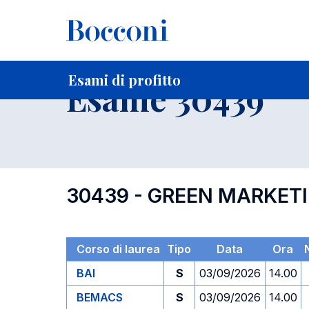
-
Home
Per studenti iscritti
Orari, Aule e Calendari
Esami
Esami di profitto
Esame 30439
30439 - GREEN MARKET
Corso di laurea
Tipo
Data
Ora
N
BAI
S
03/09/2026
14.00
BEMACS
S
03/09/2026
14.00