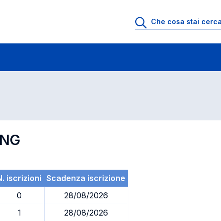
 di profitto
Esami in ordine di codice
ING
. iscrizioni
Scadenza iscrizione
0
28/08/2026
1
28/08/2026