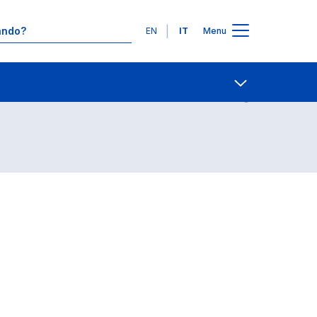
Lingue
EN
IT
Menu
Contatti
Open share