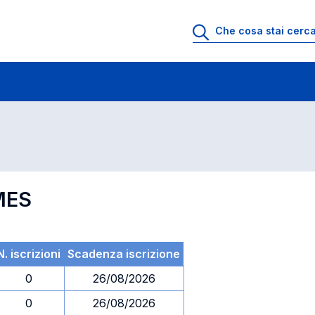
 di profitto
Esami in ordine di codice
MES
N. iscrizioni
Scadenza iscrizione
0
26/08/2026
0
26/08/2026