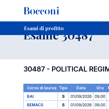
-
Home
Per studenti iscritti
Orari, Aule e Calendari
Esami
Esami di profitto
Esame 30487
30487 - POLITICAL REGI
Corso di laurea
Tipo
Data
Ora
BAI
S
01/09/2026
09.00
BEMACS
S
01/09/2026
09.00