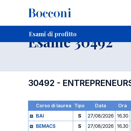
-
Home
Per studenti iscritti
Orari, Aule e Calendari
Esami
Esami di profitto
Esame 30492
30492 - ENTREPRENEUR
Corso di laurea
Tipo
Data
Ora
BAI
S
27/08/2026
16.30
BEMACS
S
27/08/2026
16.30