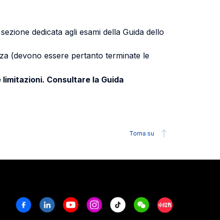
a sezione dedicata agli esami della Guida dello
uenza (devono essere pertanto terminate le
 limitazioni. Consultare la Guida
Torna su
Facebook
Linkedin
Youtube
Instagram
Tiktok
Weechat
Xiaohongshu/R