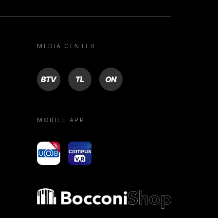
MEDIA CENTER
BTV
TL
ON
MOBILE APP
yoU@B
Campus VR
Bocconi shop