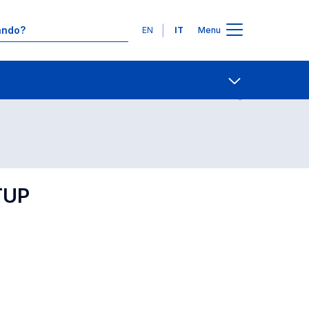
Lingue
EN
IT
Menu
Contatti
Open share
TUP