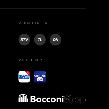
MEDIA CENTER
BTV
TL
ON
MOBILE APP
yoU@B
Campus VR
Bocconi shop