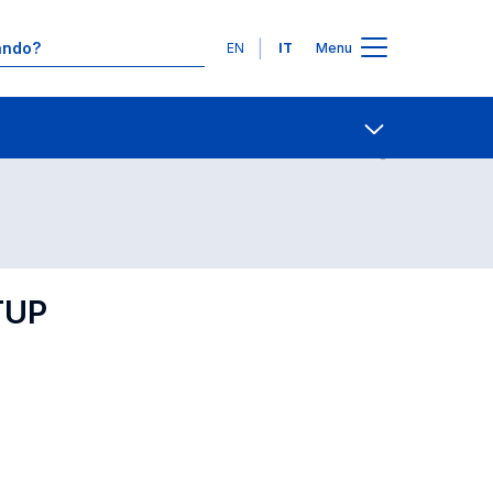
Lingue
EN
IT
Menu
Contatti
Open share
TUP