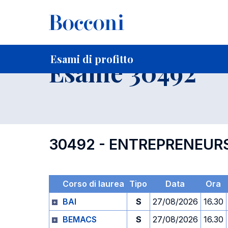
-
Home
Per studenti iscritti
Orari, Aule e Calendari
Esami
Esami di profitto
Esame 30492
30492 - ENTREPRENEUR
Corso di laurea
Tipo
Data
Ora
BAI
S
27/08/2026
16.30
BEMACS
S
27/08/2026
16.30