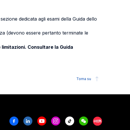
a sezione dedicata agli esami della Guida dello
uenza (devono essere pertanto terminate le
 limitazioni. Consultare la Guida
Torna su
Facebook
Linkedin
Youtube
Instagram
Tiktok
Weechat
Xiaohongshu/R