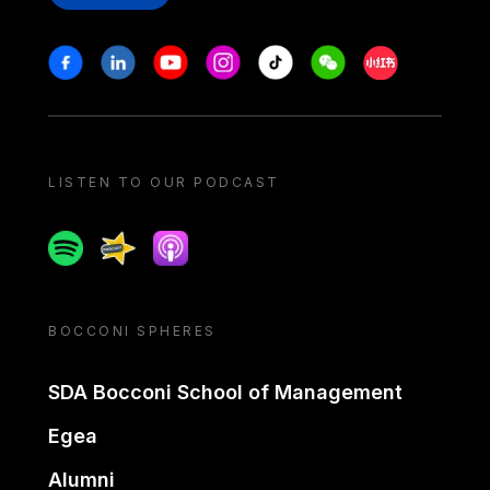
Stay in touch
Facebook
Linkedin
Youtube
Instagram
Tiktok
Weechat
Xiaohongshu/
LISTEN TO OUR PODCAST
Spotify
Spreaker
Apple podcast
BOCCONI SPHERES
SDA Bocconi School of Management
Egea
Alumni