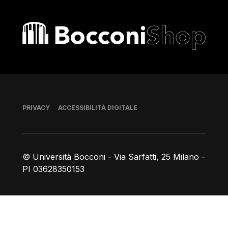
Bocconi shop
Piè di pagina
PRIVACY
ACCESSIBILITÀ DIGITALE
© Università Bocconi - Via Sarfatti, 25 Milano -
PI 03628350153