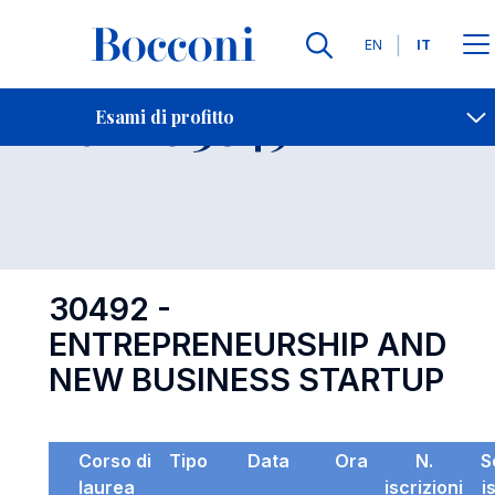
Lingue
EN
IT
Contatti
-
Esame 30492
Esami di profitto
Open s
30492 -
ENTREPRENEURSHIP AND
NEW BUSINESS STARTUP
Corso di
Tipo
Data
Ora
N.
S
laurea
iscrizioni
i