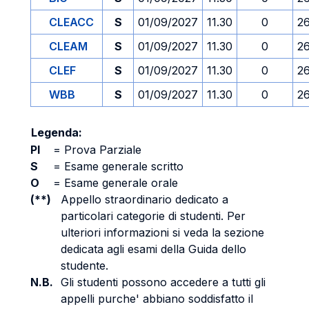
CLEACC
S
01/09/2027
11.30
0
2
CLEAM
S
01/09/2027
11.30
0
2
CLEF
S
01/09/2027
11.30
0
2
WBB
S
01/09/2027
11.30
0
2
Legenda:
PI
=
Prova Parziale
S
=
Esame generale scritto
O
=
Esame generale orale
(**)
Appello straordinario dedicato a
particolari categorie di studenti. Per
ulteriori informazioni si veda la sezione
dedicata agli esami della Guida dello
studente.
N.B.
Gli studenti possono accedere a tutti gli
appelli purche' abbiano soddisfatto il