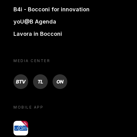
B4i - Bocconi for innovation
yoU@B Agenda
Lavora in Bocconi
MEDIA CENTER
BTV
TL
ON
MOBILE APP
yoU@B