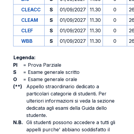
CLEACC
S
01/09/2027
11.30
0
2
CLEAM
S
01/09/2027
11.30
0
2
CLEF
S
01/09/2027
11.30
0
2
WBB
S
01/09/2027
11.30
0
2
Legenda:
PI
=
Prova Parziale
S
=
Esame generale scritto
O
=
Esame generale orale
(**)
Appello straordinario dedicato a
particolari categorie di studenti. Per
ulteriori informazioni si veda la sezione
dedicata agli esami della Guida dello
studente.
N.B.
Gli studenti possono accedere a tutti gli
appelli purche' abbiano soddisfatto il