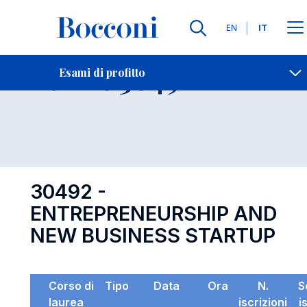
Lingue
EN
IT
Contatti
-
Esame 30492
Esami di profitto
Open s
30492 -
ENTREPRENEURSHIP AND
NEW BUSINESS STARTUP
Corso di
Tipo
Data
Ora
N.
S
laurea
iscrizioni
i