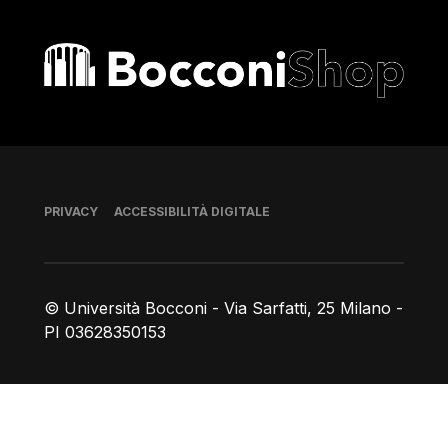
Bocconi shop
Piè di pagina
PRIVACY
ACCESSIBILITÀ DIGITALE
© Università Bocconi - Via Sarfatti, 25 Milano -
PI 03628350153