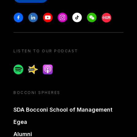
Stay in touch
Facebook
Linkedin
Youtube
Instagram
Tiktok
Weechat
Xiaohongshu/
LISTEN TO OUR PODCAST
Spotify
Spreaker
Apple podcast
BOCCONI SPHERES
SDA Bocconi School of Management
Egea
Alumni