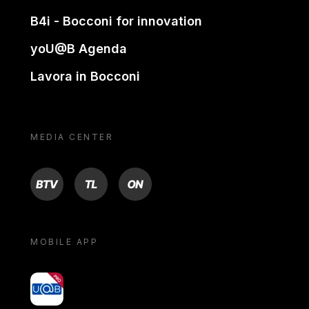
B4i - Bocconi for innovation
yoU@B Agenda
Lavora in Bocconi
MEDIA CENTER
BTV
TL
ON
MOBILE APP
yoU@B