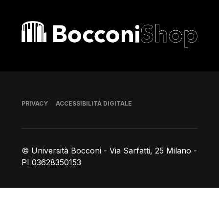
Bocconi shop
Piè di pagina
PRIVACY
ACCESSIBILITÀ DIGITALE
© Università Bocconi - Via Sarfatti, 25 Milano -
PI 03628350153