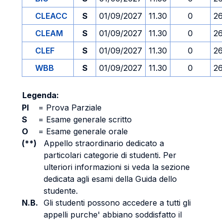
CLEACC
S
01/09/2027
11.30
0
2
CLEAM
S
01/09/2027
11.30
0
2
CLEF
S
01/09/2027
11.30
0
2
WBB
S
01/09/2027
11.30
0
2
Legenda:
PI
=
Prova Parziale
S
=
Esame generale scritto
O
=
Esame generale orale
(**)
Appello straordinario dedicato a
particolari categorie di studenti. Per
ulteriori informazioni si veda la sezione
dedicata agli esami della Guida dello
studente.
N.B.
Gli studenti possono accedere a tutti gli
appelli purche' abbiano soddisfatto il