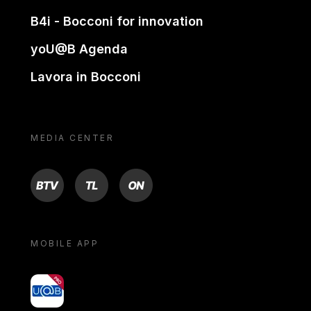
B4i - Bocconi for innovation
yoU@B Agenda
Lavora in Bocconi
MEDIA CENTER
BTV
TL
ON
MOBILE APP
yoU@B