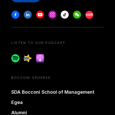
Stay in touch
Facebook
Linkedin
Youtube
Instagram
Tiktok
Weechat
Xiaohongshu/
LISTEN TO OUR PODCAST
Spotify
Spreaker
Apple podcast
BOCCONI SPHERES
SDA Bocconi School of Management
Egea
Alumni