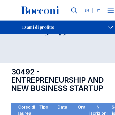
Lingue
EN
IT
Contatti
-
Esame 30492
Esami di profitto
Open s
30492 -
ENTREPRENEURSHIP AND
NEW BUSINESS STARTUP
Corso di
Tipo
Data
Ora
N.
S
laurea
iscrizioni
i