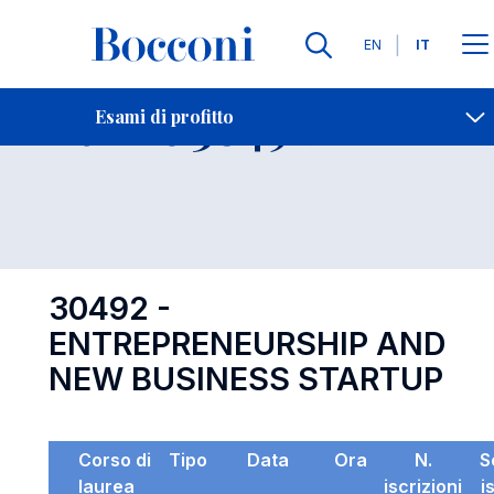
Lingue
EN
IT
Contatti
-
Esame 30492
Esami di profitto
Open s
30492 -
ENTREPRENEURSHIP AND
NEW BUSINESS STARTUP
Corso di
Tipo
Data
Ora
N.
S
laurea
iscrizioni
i