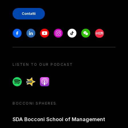
Contatti
Stay in touch
Facebook
Linkedin
Youtube
Instagram
Tiktok
Weechat
Xiaohongshu/
LISTEN TO OUR PODCAST
Spotify
Spreaker
Apple podcast
BOCCONI SPHERES
SDA Bocconi School of Management