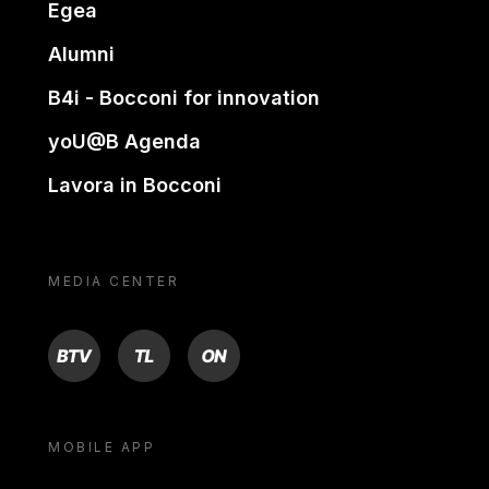
Egea
Alumni
B4i - Bocconi for innovation
yoU@B Agenda
Lavora in Bocconi
MEDIA CENTER
BTV
TL
ON
MOBILE APP