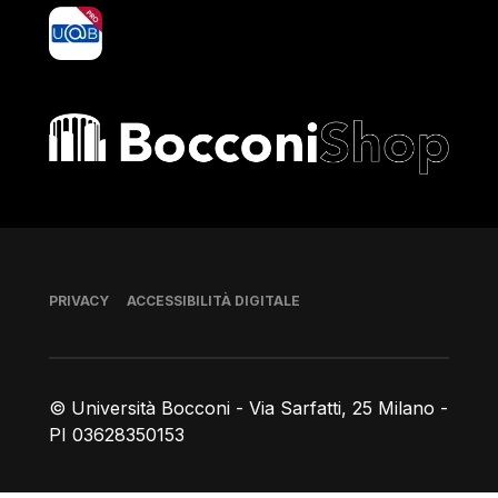
yoU@B
Bocconi shop
Piè di pagina
PRIVACY
ACCESSIBILITÀ DIGITALE
© Università Bocconi - Via Sarfatti, 25 Milano -
PI 03628350153