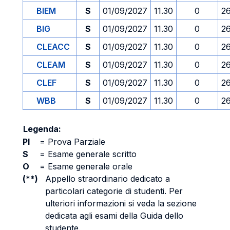
BIEM
S
01/09/2027
11.30
0
2
BIG
S
01/09/2027
11.30
0
2
CLEACC
S
01/09/2027
11.30
0
2
CLEAM
S
01/09/2027
11.30
0
2
CLEF
S
01/09/2027
11.30
0
2
WBB
S
01/09/2027
11.30
0
2
Legenda:
PI
=
Prova Parziale
S
=
Esame generale scritto
O
=
Esame generale orale
(**)
Appello straordinario dedicato a
particolari categorie di studenti. Per
ulteriori informazioni si veda la sezione
dedicata agli esami della Guida dello
studente.