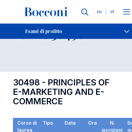
Lingue
EN
IT
Contatti
-
Esame 30498
Esami di profitto
Open s
30498 - PRINCIPLES OF
E-MARKETING AND E-
COMMERCE
Corso di
Tipo
Data
Ora
N.
S
laurea
iscrizioni
i