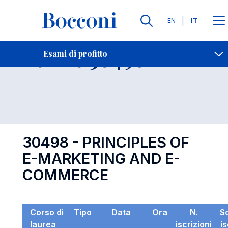
Lingue
EN
IT
Contatti
-
Esame 30498
Esami di profitto
Open s
30498 - PRINCIPLES OF
E-MARKETING AND E-
COMMERCE
Corso di
Tipo
Data
Ora
N.
S
laurea
iscrizioni
i