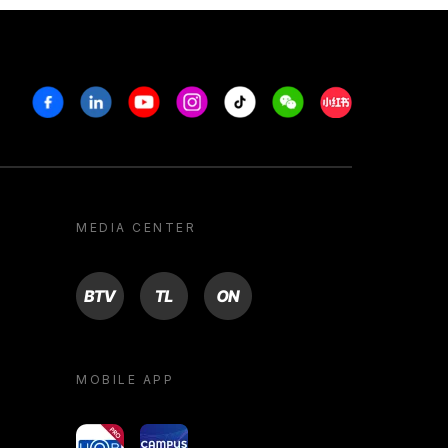
Facebook
Linkedin
Youtube
Instagram
Tiktok
Weechat
Xiaohongshu/R
MEDIA CENTER
BTV
TL
ON
MOBILE APP
yoU@B
Campus VR