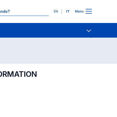
Lingue
EN
IT
Menu
Contatti
Open share
FORMATION