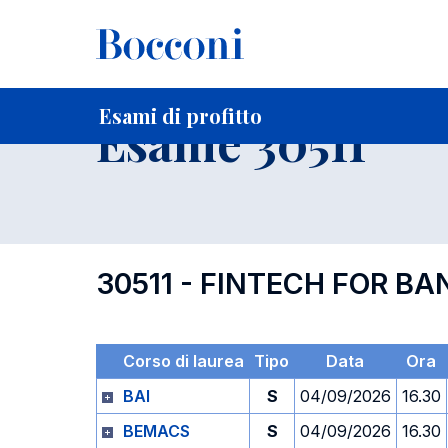
-
Home
Per studenti iscritti
Orari, Aule e Calendari
Esami
Esami di profitto
Esame 30511
30511 - FINTECH FOR 
Corso di laurea
Tipo
Data
Ora
BAI
S
04/09/2026
16.30
BEMACS
S
04/09/2026
16.30