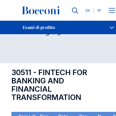
Lingue
EN
IT
Contatti
-
Esame 30511
Esami di profitto
Open s
30511 - FINTECH FOR
BANKING AND
FINANCIAL
TRANSFORMATION