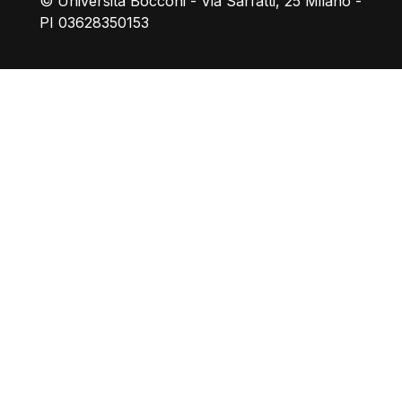
© Università Bocconi - Via Sarfatti, 25 Milano -
PI 03628350153