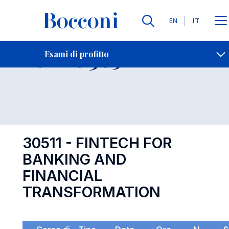
Lingue
EN
IT
Contatti
-
Esame 30511
Esami di profitto
Open s
30511 - FINTECH FOR
BANKING AND
FINANCIAL
TRANSFORMATION