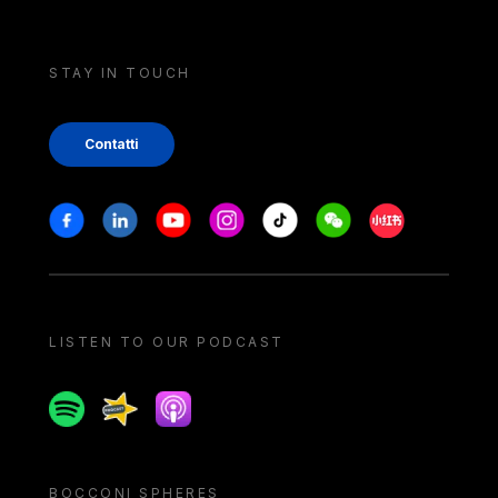
STAY IN TOUCH
Contatti
Stay in touch
Facebook
Linkedin
Youtube
Instagram
Tiktok
Weechat
Xiaohongshu/
LISTEN TO OUR PODCAST
Spotify
Spreaker
Apple podcast
BOCCONI SPHERES