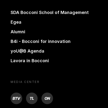
SDA Bocconi School of Management
Egea
Alumni
B4i - Bocconi for innovation
yoU@B Agenda
Lavora in Bocconi
MEDIA CENTER
BTV
TL
ON