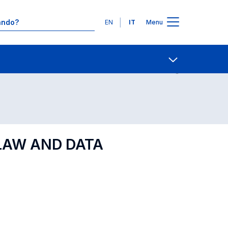
Lingue
EN
IT
Menu
Contatti
Open share
LAW AND DATA