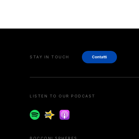
STAY IN TOUCH
Contatti
LISTEN TO OUR PODCAST
Spotify
Spreaker
Apple podcast
BOCCONI SPHERES