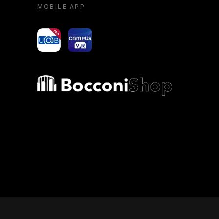
MOBILE APP
yoU@B
Campus VR
Bocconi shop