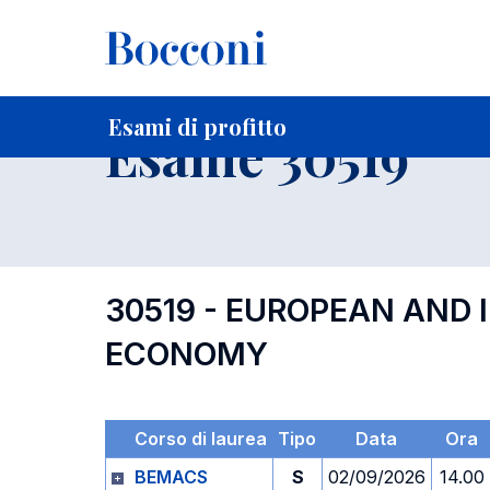
-
Home
Per studenti iscritti
Orari, Aule e Calendari
Esami
Esami di profitto
Esame 30519
30519 - EUROPEAN AND
ECONOMY
Corso di laurea
Tipo
Data
Ora
BEMACS
S
02/09/2026
14.00