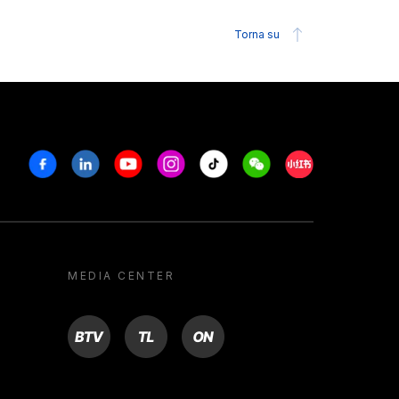
Torna su
Facebook
Linkedin
Youtube
Instagram
Tiktok
Weechat
Xiaohongshu/R
MEDIA CENTER
BTV
TL
ON