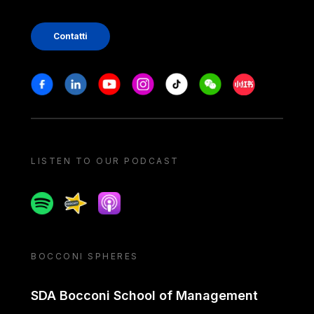
Contatti
Stay in touch
Facebook
Linkedin
Youtube
Instagram
Tiktok
Weechat
Xiaohongshu/
LISTEN TO OUR PODCAST
Spotify
Spreaker
Apple podcast
BOCCONI SPHERES
SDA Bocconi School of Management