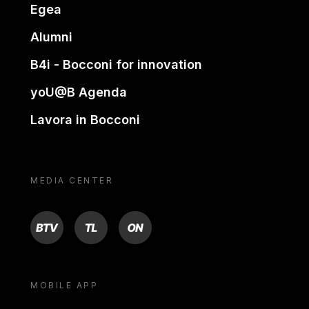
Egea
Alumni
B4i - Bocconi for innovation
yoU@B Agenda
Lavora in Bocconi
MEDIA CENTER
BTV
TL
ON
MOBILE APP