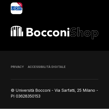
yoU@B
Bocconi shop
Piè di pagina
PRIVACY
ACCESSIBILITÀ DIGITALE
© Università Bocconi - Via Sarfatti, 25 Milano -
PI 03628350153