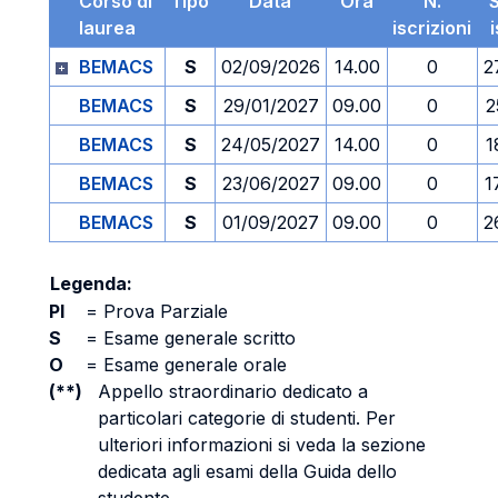
Corso di
Tipo
Data
Ora
N.
laurea
iscrizioni
BEMACS
S
02/09/2026
14.00
0
2
BEMACS
S
29/01/2027
09.00
0
2
BEMACS
S
24/05/2027
14.00
0
1
BEMACS
S
23/06/2027
09.00
0
1
BEMACS
S
01/09/2027
09.00
0
2
Legenda:
PI
=
Prova Parziale
S
=
Esame generale scritto
O
=
Esame generale orale
(**)
Appello straordinario dedicato a
particolari categorie di studenti. Per
ulteriori informazioni si veda la sezione
dedicata agli esami della Guida dello