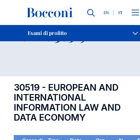
Lingue
EN
IT
Contatti
-
Esame 30519
Esami di profitto
Open s
30519 - EUROPEAN AND
INTERNATIONAL
INFORMATION LAW AND
DATA ECONOMY