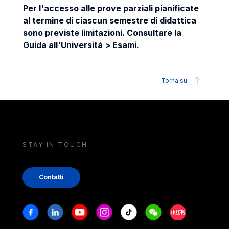
Per l'accesso alle prove parziali pianificate
al termine di ciascun semestre di didattica
sono previste limitazioni. Consultare la
Guida all'Università > Esami.
Torna su
STAY IN TOUCH
Contatti
Stay in touch
Facebook
Linkedin
Youtube
Instagram
Tiktok
Weechat
Xiaohongshu/