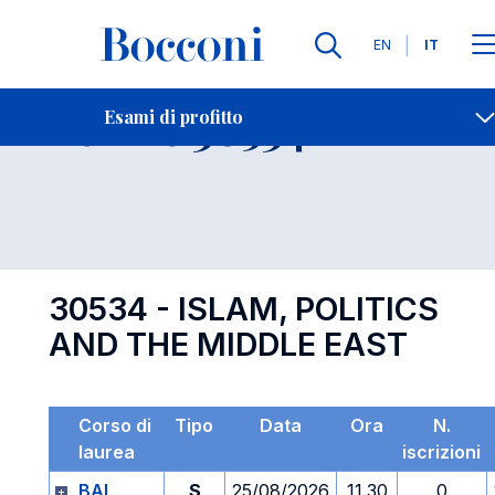
Lingue
EN
IT
Contatti
-
Esame 30534
Esami di profitto
Open s
30534 - ISLAM, POLITICS
AND THE MIDDLE EAST
Corso di
Tipo
Data
Ora
N.
laurea
iscrizioni
BAI
S
25/08/2026
11.30
0