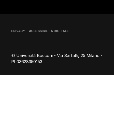
Piè di pagina
PRIVACY
ACCESSIBILITÀ DIGITALE
© Università Bocconi - Via Sarfatti, 25 Milano -
PI 03628350153