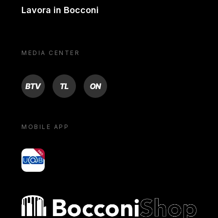
Lavora in Bocconi
MEDIA CENTER
BTV
TL
ON
MOBILE APP
yoU@B
Bocconi shop