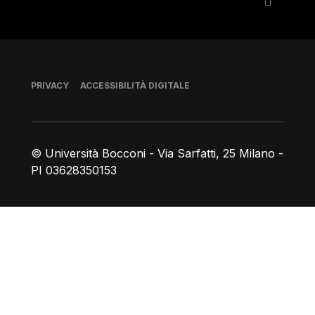
Piè di pagina
PRIVACY
ACCESSIBILITÀ DIGITALE
© Università Bocconi - Via Sarfatti, 25 Milano -
PI 03628350153