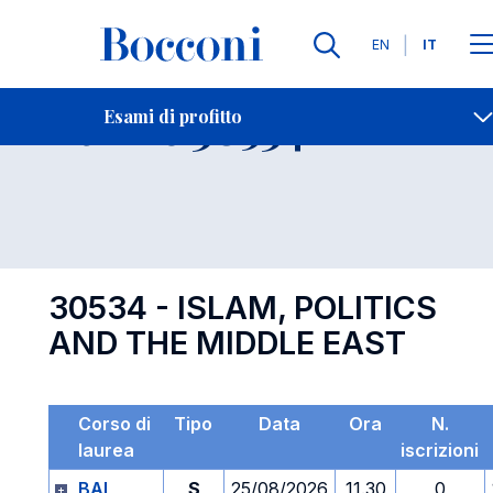
Lingue
EN
IT
Contatti
-
Esame 30534
Esami di profitto
Open s
30534 - ISLAM, POLITICS
AND THE MIDDLE EAST
Corso di
Tipo
Data
Ora
N.
laurea
iscrizioni
BAI
S
25/08/2026
11.30
0