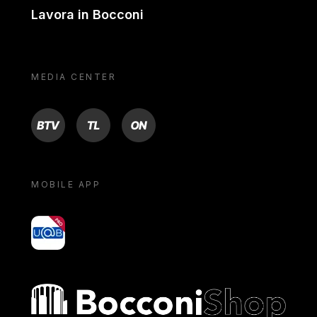
Lavora in Bocconi
MEDIA CENTER
BTV
TL
ON
MOBILE APP
yoU@B
Bocconi shop