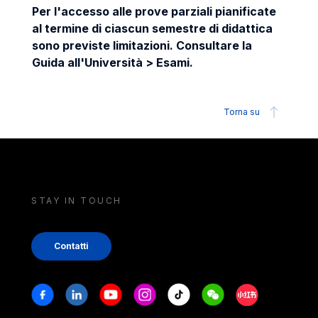
Per l'accesso alle prove parziali pianificate
al termine di ciascun semestre di didattica
sono previste limitazioni. Consultare la
Guida all'Università > Esami.
Torna su
STAY IN TOUCH
Contatti
Stay in touch
Facebook
Linkedin
Youtube
Instagram
Tiktok
Weechat
Xiaohongshu/