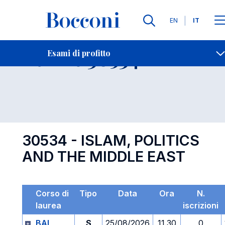
Lingue
EN
IT
Contatti
-
Esame 30534
Esami di profitto
Open s
30534 - ISLAM, POLITICS
AND THE MIDDLE EAST
Corso di
Tipo
Data
Ora
N.
laurea
iscrizioni
BAI
S
25/08/2026
11.30
0