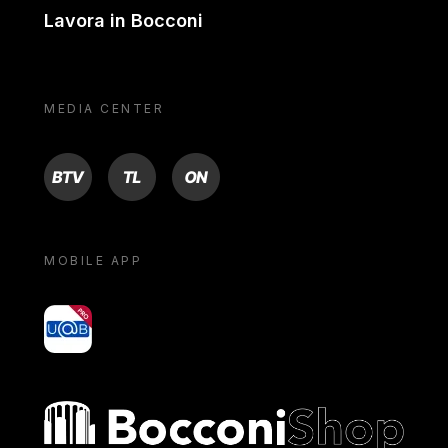
Lavora in Bocconi
MEDIA CENTER
BTV
TL
ON
MOBILE APP
yoU@B
Bocconi shop