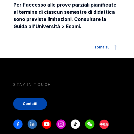
Per l'accesso alle prove parziali pianificate
al termine di ciascun semestre di didattica
sono previste limitazioni. Consultare la
Guida all'Università > Esami.
Torna su
STAY IN TOUCH
Contatti
Stay in touch
Facebook
Linkedin
Youtube
Instagram
Tiktok
Weechat
Xiaohongshu/