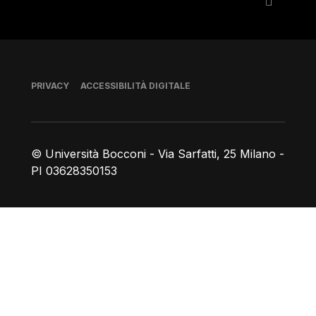
Piè di pagina
PRIVACY
ACCESSIBILITÀ DIGITALE
© Università Bocconi - Via Sarfatti, 25 Milano -
PI 03628350153