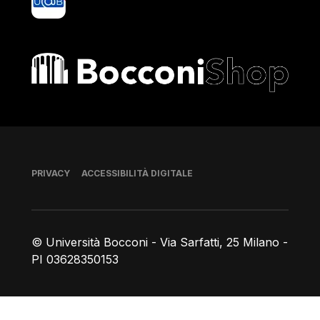
Bocconi shop
Piè di pagina
PRIVACY
ACCESSIBILITÀ DIGITALE
© Università Bocconi - Via Sarfatti, 25 Milano -
PI 03628350153