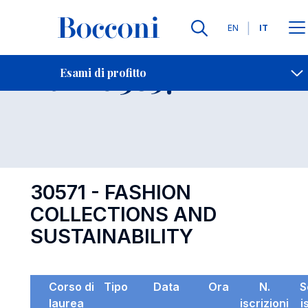
Lingue
EN
IT
Contatti
-
Esame 30571
Esami di profitto
Open s
30571 - FASHION
COLLECTIONS AND
SUSTAINABILITY
Corso di
Tipo
Data
Ora
N.
S
laurea
iscrizioni
i