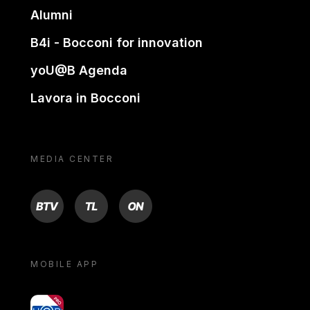
Alumni
B4i - Bocconi for innovation
yoU@B Agenda
Lavora in Bocconi
MEDIA CENTER
BTV
TL
ON
MOBILE APP
yoU@B