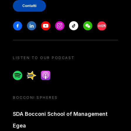
Contatti
Stay in touch
Facebook
Linkedin
Youtube
Instagram
Tiktok
Weechat
Xiaohongshu/
LISTEN TO OUR PODCAST
Spotify
Spreaker
Apple podcast
BOCCONI SPHERES
SDA Bocconi School of Management
Egea