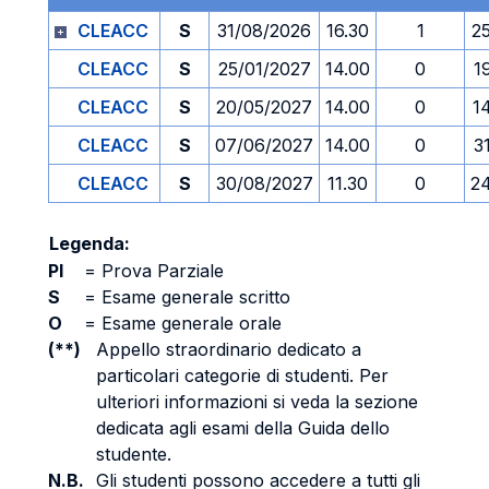
CLEACC
S
31/08/2026
16.30
1
2
CLEACC
S
25/01/2027
14.00
0
1
CLEACC
S
20/05/2027
14.00
0
1
CLEACC
S
07/06/2027
14.00
0
3
CLEACC
S
30/08/2027
11.30
0
2
Legenda:
PI
=
Prova Parziale
S
=
Esame generale scritto
O
=
Esame generale orale
(**)
Appello straordinario dedicato a
particolari categorie di studenti. Per
ulteriori informazioni si veda la sezione
dedicata agli esami della Guida dello
studente.
N.B.
Gli studenti possono accedere a tutti gli