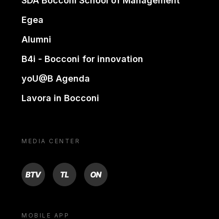
SDA Bocconi School of Management
Egea
Alumni
B4i - Bocconi for innovation
yoU@B Agenda
Lavora in Bocconi
MEDIA CENTER
BTV
TL
ON
MOBILE APP