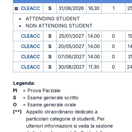
CLEACC
S
31/08/2026
16.30
1
2
ATTENDING STUDENT
NON ATTENDING STUDENT
CLEACC
S
25/01/2027
14.00
0
1
CLEACC
S
20/05/2027
14.00
0
1
CLEACC
S
07/06/2027
14.00
0
3
CLEACC
S
30/08/2027
11.30
0
2
Legenda:
PI
=
Prova Parziale
S
=
Esame generale scritto
O
=
Esame generale orale
(**)
Appello straordinario dedicato a
particolari categorie di studenti. Per
ulteriori informazioni si veda la sezione