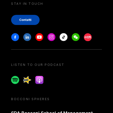
STAY IN TOUCH
Contatti
Stay in touch
Facebook
Linkedin
Youtube
Instagram
Tiktok
Weechat
Xiaohongshu/
LISTEN TO OUR PODCAST
Spotify
Spreaker
Apple podcast
BOCCONI SPHERES