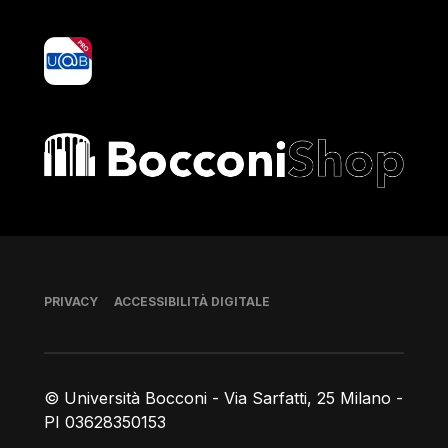
yoU@B
Bocconi shop
Piè di pagina
PRIVACY
ACCESSIBILITÀ DIGITALE
© Università Bocconi - Via Sarfatti, 25 Milano -
PI 03628350153