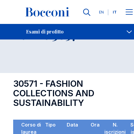
Lingue
EN
IT
Contatti
-
Esame 30571
Esami di profitto
Open s
30571 - FASHION
COLLECTIONS AND
SUSTAINABILITY
Corso di
Tipo
Data
Ora
N.
S
laurea
iscrizioni
i