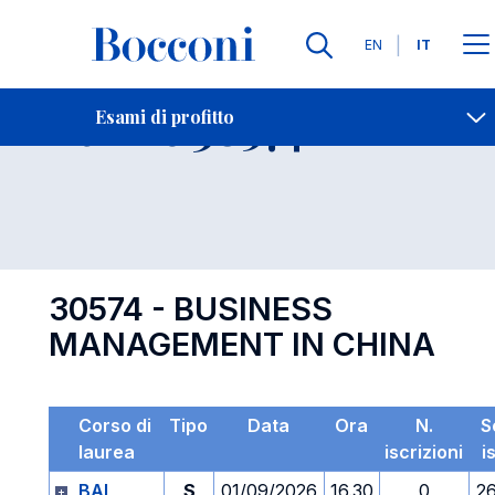
Lingue
EN
IT
Contatti
-
Esame 30574
Esami di profitto
Open s
30574 - BUSINESS
MANAGEMENT IN CHINA
Corso di
Tipo
Data
Ora
N.
S
laurea
iscrizioni
i
BAI
S
01/09/2026
16.30
0
2