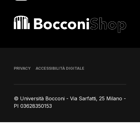
Bocconi shop
Piè di pagina
PRIVACY
ACCESSIBILITÀ DIGITALE
© Università Bocconi - Via Sarfatti, 25 Milano -
PI 03628350153