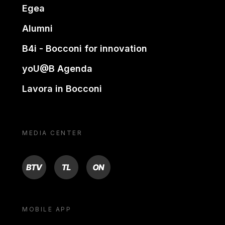
Egea
Alumni
B4i - Bocconi for innovation
yoU@B Agenda
Lavora in Bocconi
MEDIA CENTER
BTV
TL
ON
MOBILE APP