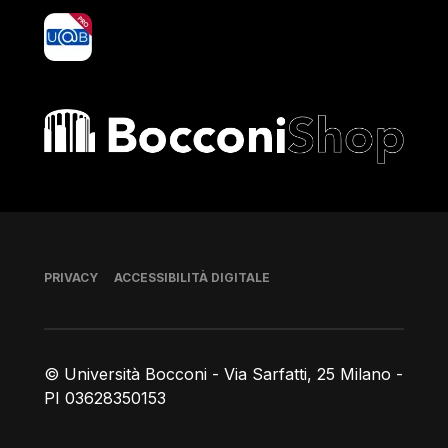
yoU@B
Bocconi shop
Piè di pagina
PRIVACY
ACCESSIBILITÀ DIGITALE
© Università Bocconi - Via Sarfatti, 25 Milano -
PI 03628350153