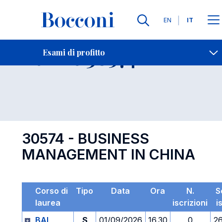
Lingue
EN
IT
Contatti
-
Esame 30574
Esami di profitto
Open s
30574 - BUSINESS
MANAGEMENT IN CHINA
Corso di
Tipo
Data
Ora
N.
S
laurea
iscrizioni
i
BAI
S
01/09/2026
16.30
0
2