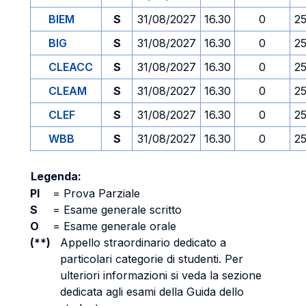
BIEM
S
31/08/2027
16.30
0
2
BIG
S
31/08/2027
16.30
0
2
CLEACC
S
31/08/2027
16.30
0
2
CLEAM
S
31/08/2027
16.30
0
2
CLEF
S
31/08/2027
16.30
0
2
WBB
S
31/08/2027
16.30
0
2
Legenda:
PI
=
Prova Parziale
S
=
Esame generale scritto
O
=
Esame generale orale
(**)
Appello straordinario dedicato a
particolari categorie di studenti. Per
ulteriori informazioni si veda la sezione
dedicata agli esami della Guida dello