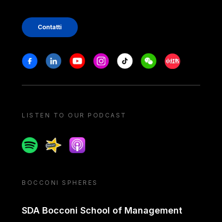
Contatti
Stay in touch
Facebook
Linkedin
Youtube
Instagram
Tiktok
Weechat
Xiaohongshu/
LISTEN TO OUR PODCAST
Spotify
Spreaker
Apple podcast
BOCCONI SPHERES
SDA Bocconi School of Management