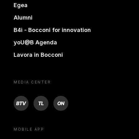
Egea
Alumni
B4i - Bocconi for innovation
yoU@B Agenda
Lavora in Bocconi
MEDIA CENTER
BTV
TL
ON
MOBILE APP