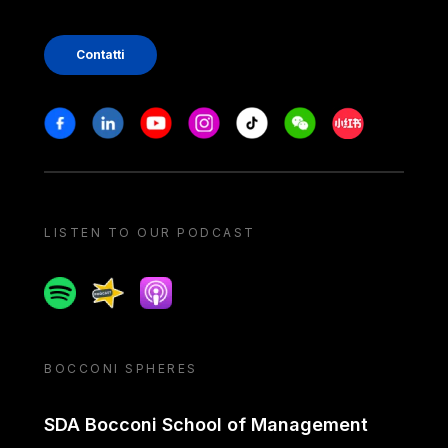
Contatti
Stay in touch
Facebook
Linkedin
Youtube
Instagram
Tiktok
Weechat
Xiaohongshu/
LISTEN TO OUR PODCAST
Spotify
Spreaker
Apple podcast
BOCCONI SPHERES
SDA Bocconi School of Management