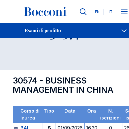
Lingue
EN
IT
Contatti
-
Esame 30574
Esami di profitto
Open s
30574 - BUSINESS
MANAGEMENT IN CHINA
Corso di
Tipo
Data
Ora
N.
S
laurea
iscrizioni
i
BAI
S
01/09/2026
16.30
0
2