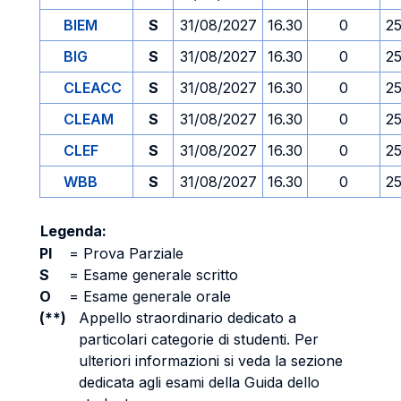
BIEM
S
31/08/2027
16.30
0
2
BIG
S
31/08/2027
16.30
0
2
CLEACC
S
31/08/2027
16.30
0
2
CLEAM
S
31/08/2027
16.30
0
2
CLEF
S
31/08/2027
16.30
0
2
WBB
S
31/08/2027
16.30
0
2
Legenda:
PI
=
Prova Parziale
S
=
Esame generale scritto
O
=
Esame generale orale
(**)
Appello straordinario dedicato a
particolari categorie di studenti. Per
ulteriori informazioni si veda la sezione
dedicata agli esami della Guida dello