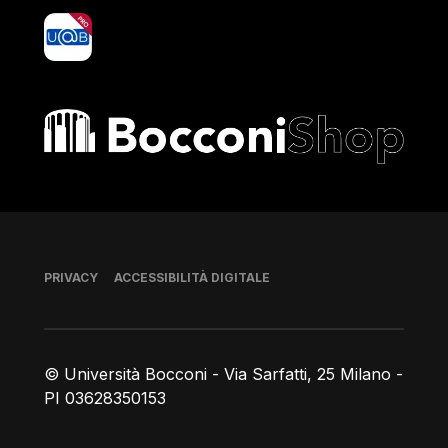
yoU@B
Bocconi shop
Piè di pagina
PRIVACY
ACCESSIBILITÀ DIGITALE
© Università Bocconi - Via Sarfatti, 25 Milano -
PI 03628350153