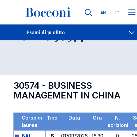
Lingue
EN
IT
Contatti
-
Esame 30574
Esami di profitto
Open s
30574 - BUSINESS
MANAGEMENT IN CHINA
Corso di
Tipo
Data
Ora
N.
S
laurea
iscrizioni
i
BAI
S
01/09/2026
16.30
0
2