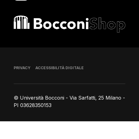
Bocconi shop
Piè di pagina
PRIVACY
ACCESSIBILITÀ DIGITALE
© Università Bocconi - Via Sarfatti, 25 Milano -
PI 03628350153