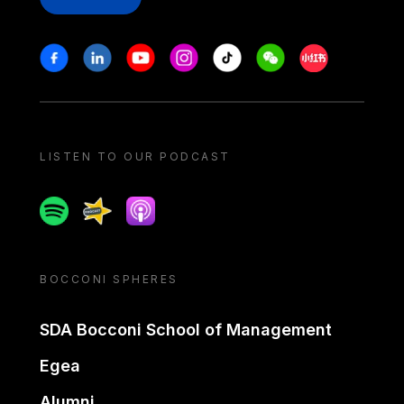
Stay in touch
Facebook
Linkedin
Youtube
Instagram
Tiktok
Weechat
Xiaohongshu/
LISTEN TO OUR PODCAST
Spotify
Spreaker
Apple podcast
BOCCONI SPHERES
SDA Bocconi School of Management
Egea
Alumni