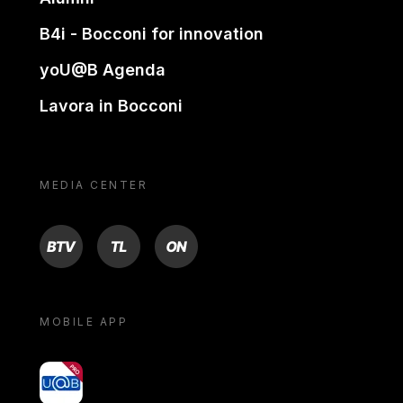
B4i - Bocconi for innovation
yoU@B Agenda
Lavora in Bocconi
MEDIA CENTER
BTV
TL
ON
MOBILE APP
yoU@B