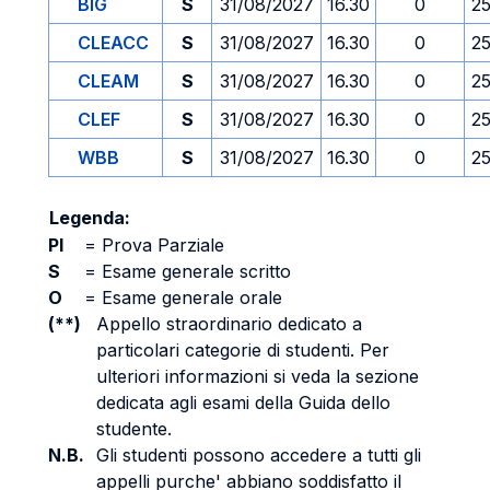
BIG
S
31/08/2027
16.30
0
2
CLEACC
S
31/08/2027
16.30
0
2
CLEAM
S
31/08/2027
16.30
0
2
CLEF
S
31/08/2027
16.30
0
2
WBB
S
31/08/2027
16.30
0
2
Legenda:
PI
=
Prova Parziale
S
=
Esame generale scritto
O
=
Esame generale orale
(**)
Appello straordinario dedicato a
particolari categorie di studenti. Per
ulteriori informazioni si veda la sezione
dedicata agli esami della Guida dello
studente.
N.B.
Gli studenti possono accedere a tutti gli
appelli purche' abbiano soddisfatto il