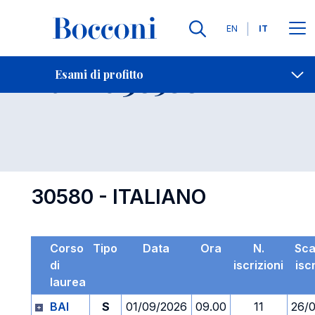
Lingue
EN
IT
Contatti
-
Esame 30580
Esami di profitto
Open s
30580 - ITALIANO
Corso
Tipo
Data
Ora
N.
Sc
di
iscrizioni
isc
laurea
BAI
S
01/09/2026
09.00
11
26/