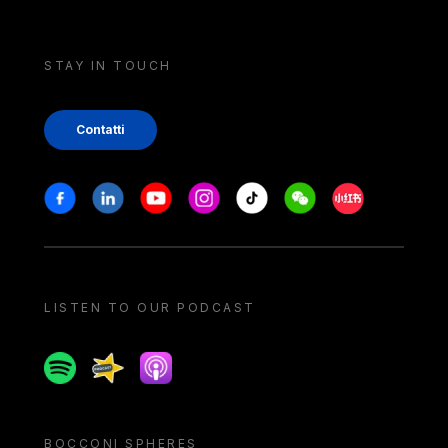
STAY IN TOUCH
Contatti
Stay in touch
Facebook
Linkedin
Youtube
Instagram
Tiktok
Weechat
Xiaohongshu/
LISTEN TO OUR PODCAST
Spotify
Spreaker
Apple podcast
BOCCONI SPHERES