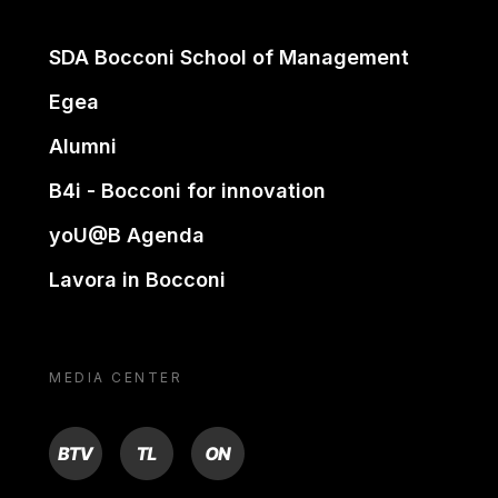
SDA Bocconi School of Management
Egea
Alumni
B4i - Bocconi for innovation
yoU@B Agenda
Lavora in Bocconi
MEDIA CENTER
BTV
TL
ON