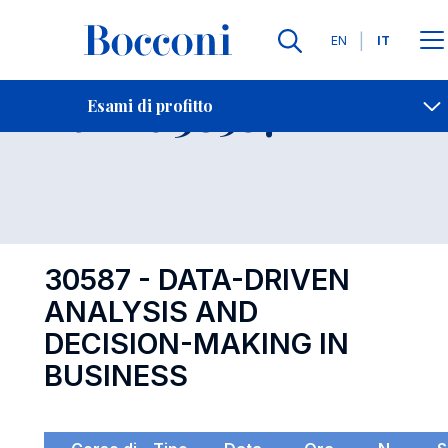
Lingue
EN
IT
Contatti
-
Esame 30587
Esami di profitto
Open s
30587 - DATA-DRIVEN
ANALYSIS AND
DECISION-MAKING IN
BUSINESS