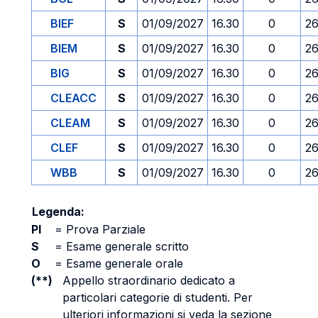
BIEF
S
01/09/2027
16.30
0
26
BIEM
S
01/09/2027
16.30
0
26
BIG
S
01/09/2027
16.30
0
26
CLEACC
S
01/09/2027
16.30
0
26
CLEAM
S
01/09/2027
16.30
0
26
CLEF
S
01/09/2027
16.30
0
26
WBB
S
01/09/2027
16.30
0
26
Legenda:
PI
=
Prova Parziale
S
=
Esame generale scritto
O
=
Esame generale orale
(**)
Appello straordinario dedicato a
particolari categorie di studenti. Per
ulteriori informazioni si veda la sezione