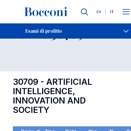
Lingue
EN
IT
Contatti
-
Esame 30709
Esami di profitto
Open s
30709 - ARTIFICIAL
INTELLIGENCE,
INNOVATION AND
SOCIETY