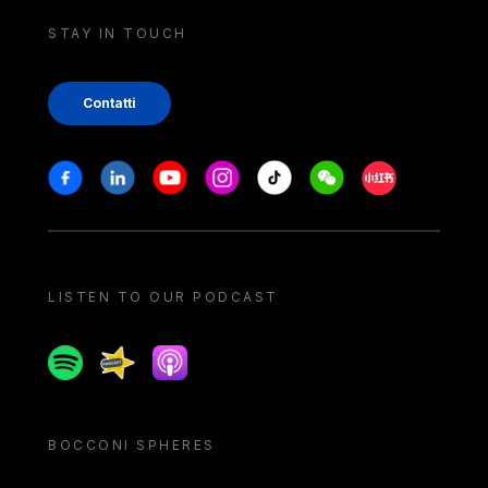
STAY IN TOUCH
Contatti
Stay in touch
Facebook
Linkedin
Youtube
Instagram
Tiktok
Weechat
Xiaohongshu/
LISTEN TO OUR PODCAST
Spotify
Spreaker
Apple podcast
BOCCONI SPHERES