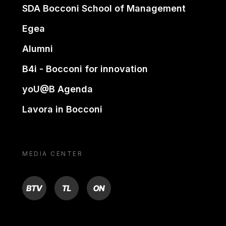
SDA Bocconi School of Management
Egea
Alumni
B4i - Bocconi for innovation
yoU@B Agenda
Lavora in Bocconi
MEDIA CENTER
BTV
TL
ON