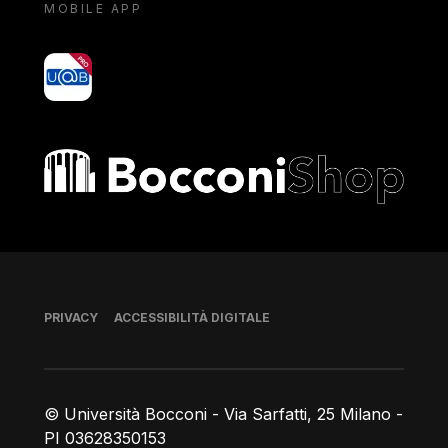
MOBILE APP
yoU@B
Bocconi shop
Piè di pagina
PRIVACY
ACCESSIBILITÀ DIGITALE
© Università Bocconi - Via Sarfatti, 25 Milano -
PI 03628350153