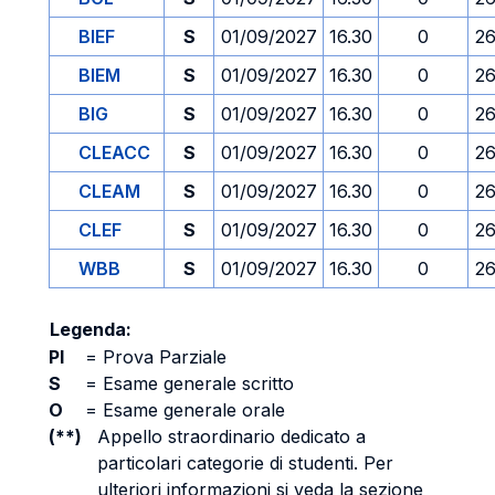
BIEF
S
01/09/2027
16.30
0
26
BIEM
S
01/09/2027
16.30
0
26
BIG
S
01/09/2027
16.30
0
26
CLEACC
S
01/09/2027
16.30
0
26
CLEAM
S
01/09/2027
16.30
0
26
CLEF
S
01/09/2027
16.30
0
26
WBB
S
01/09/2027
16.30
0
26
Legenda:
PI
=
Prova Parziale
S
=
Esame generale scritto
O
=
Esame generale orale
(**)
Appello straordinario dedicato a
particolari categorie di studenti. Per
ulteriori informazioni si veda la sezione