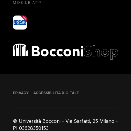
MOBILE APP
yoU@B
Bocconi shop
Piè di pagina
PRIVACY
ACCESSIBILITÀ DIGITALE
© Università Bocconi - Via Sarfatti, 25 Milano -
PI 03628350153