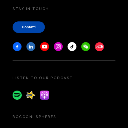
STAY IN TOUCH
Contatti
Stay in touch
Facebook
Linkedin
Youtube
Instagram
Tiktok
Weechat
Xiaohongshu/
LISTEN TO OUR PODCAST
Spotify
Spreaker
Apple podcast
BOCCONI SPHERES