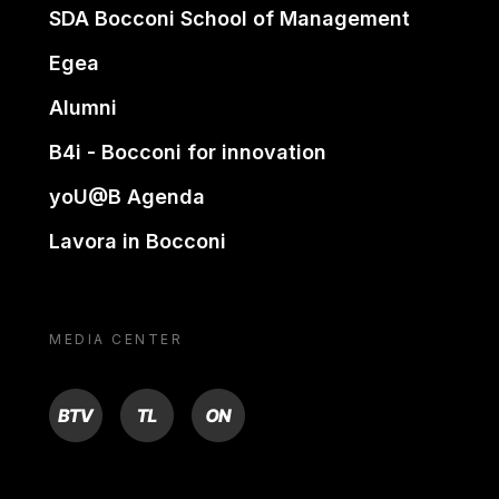
SDA Bocconi School of Management
Egea
Alumni
B4i - Bocconi for innovation
yoU@B Agenda
Lavora in Bocconi
MEDIA CENTER
BTV
TL
ON