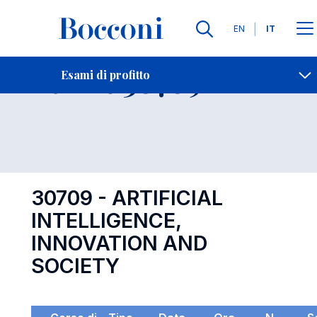
Lingue
EN
IT
Contatti
-
Esame 30709
Esami di profitto
Open s
30709 - ARTIFICIAL
INTELLIGENCE,
INNOVATION AND
SOCIETY