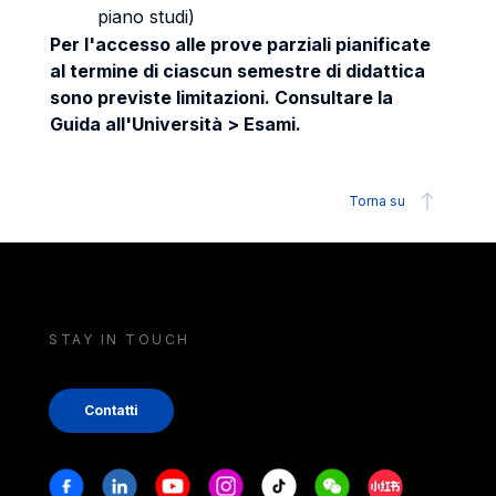
piano studi)
Per l'accesso alle prove parziali pianificate
al termine di ciascun semestre di didattica
sono previste limitazioni. Consultare la
Guida all'Università > Esami.
Torna su
STAY IN TOUCH
Contatti
Stay in touch
Facebook
Linkedin
Youtube
Instagram
Tiktok
Weechat
Xiaohongshu/