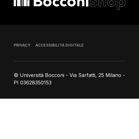
Piè di pagina
PRIVACY
ACCESSIBILITÀ DIGITALE
© Università Bocconi - Via Sarfatti, 25 Milano -
PI 03628350153