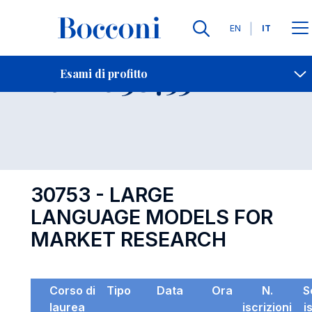
Lingue
EN
IT
Contatti
-
Esame 30753
Esami di profitto
Open s
30753 - LARGE
LANGUAGE MODELS FOR
MARKET RESEARCH
Corso di
Tipo
Data
Ora
N.
S
laurea
iscrizioni
i