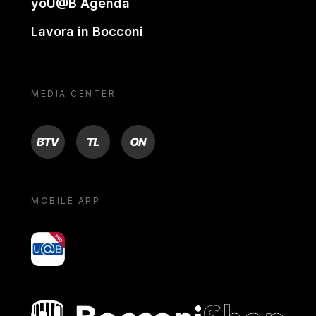
yoU@B Agenda
Lavora in Bocconi
MEDIA CENTER
BTV
TL
ON
MOBILE APP
yoU@B
Bocconi shop