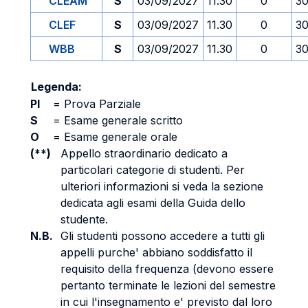
CLEAM
S
03/09/2027
11.30
0
30
CLEF
S
03/09/2027
11.30
0
30
WBB
S
03/09/2027
11.30
0
30
Legenda:
PI
=
Prova Parziale
S
=
Esame generale scritto
O
=
Esame generale orale
(**)
Appello straordinario dedicato a
particolari categorie di studenti. Per
ulteriori informazioni si veda la sezione
dedicata agli esami della Guida dello
studente.
N.B.
Gli studenti possono accedere a tutti gli
appelli purche' abbiano soddisfatto il
requisito della frequenza (devono essere
pertanto terminate le lezioni del semestre
in cui l'insegnamento e' previsto dal loro