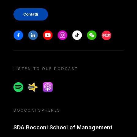
Contatti
Stay in touch
Facebook
Linkedin
Youtube
Instagram
Tiktok
Weechat
Xiaohongshu/
LISTEN TO OUR PODCAST
Spotify
Spreaker
Apple podcast
BOCCONI SPHERES
SDA Bocconi School of Management