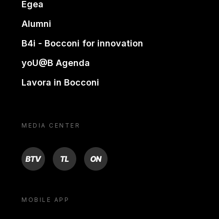
Egea
Alumni
B4i - Bocconi for innovation
yoU@B Agenda
Lavora in Bocconi
MEDIA CENTER
BTV
TL
ON
MOBILE APP