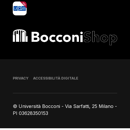
yoU@B
Bocconi shop
Piè di pagina
PRIVACY
ACCESSIBILITÀ DIGITALE
© Università Bocconi - Via Sarfatti, 25 Milano -
PI 03628350153