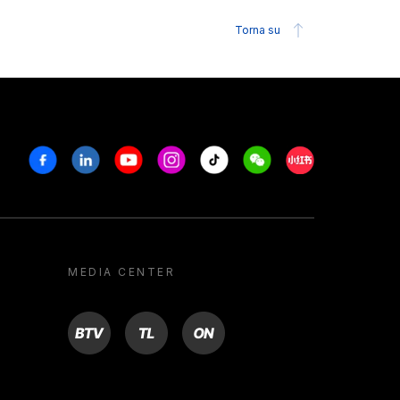
Torna su
Facebook
Linkedin
Youtube
Instagram
Tiktok
Weechat
Xiaohongshu/R
MEDIA CENTER
BTV
TL
ON