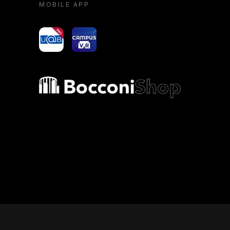
MOBILE APP
yoU@B
Campus VR
Bocconi shop