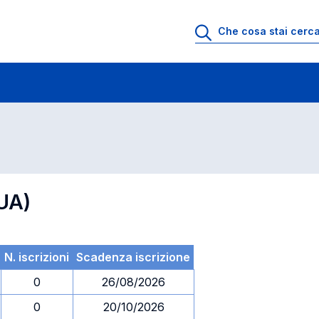
 di profitto
Esami in ordine di codice
UA)
N. iscrizioni
Scadenza iscrizione
0
26/08/2026
0
20/10/2026