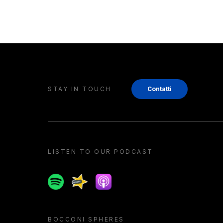
STAY IN TOUCH
Contatti
LISTEN TO OUR PODCAST
Spotify
Spreaker
Apple podcast
BOCCONI SPHERES