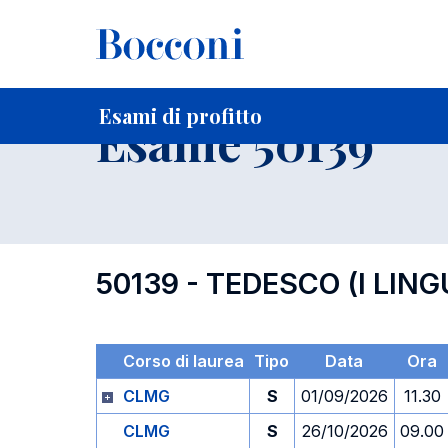
-
Home
Per studenti iscritti
Orari, Aule e Calendari
Esami
Esami di profitto
Esame 50139
50139 - TEDESCO (I LING
Corso di laurea
Tipo
Data
Ora
CLMG
S
01/09/2026
11.30
CLMG
S
26/10/2026
09.00