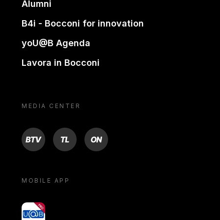
Alumni
B4i - Bocconi for innovation
yoU@B Agenda
Lavora in Bocconi
MEDIA CENTER
BTV
TL
ON
MOBILE APP
yoU@B