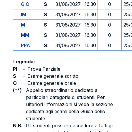
GIO
S
31/08/2027
16.30
0
25/
IM
S
31/08/2027
16.30
0
25/
M
S
31/08/2027
16.30
0
25/
MM
S
31/08/2027
16.30
0
25/
PPA
S
31/08/2027
16.30
0
25/
Legenda:
PI
=
Prova Parziale
S
=
Esame generale scritto
O
=
Esame generale orale
(**)
Appello straordinario dedicato a
particolari categorie di studenti. Per
ulteriori informazioni si veda la sezione
dedicata agli esami della Guida dello
studente.
N.B.
Gli studenti possono accedere a tutti gli