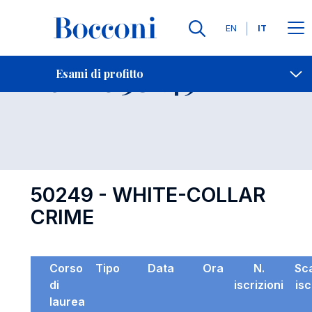
Lingue
EN
IT
Contatti
-
Esame 50249
Esami di profitto
Open s
50249 - WHITE-COLLAR
CRIME
Corso
Tipo
Data
Ora
N.
Sc
di
iscrizioni
isc
laurea