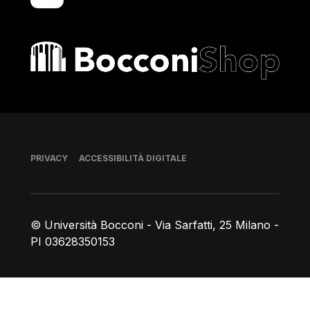
Bocconi shop
Piè di pagina
PRIVACY
ACCESSIBILITÀ DIGITALE
© Università Bocconi - Via Sarfatti, 25 Milano -
PI 03628350153