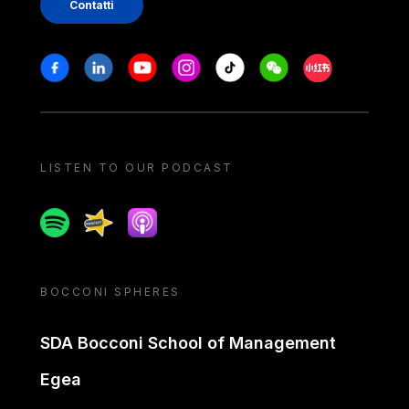
Contatti
Stay in touch
Facebook
Linkedin
Youtube
Instagram
Tiktok
Weechat
Xiaohongshu/
LISTEN TO OUR PODCAST
Spotify
Spreaker
Apple podcast
BOCCONI SPHERES
SDA Bocconi School of Management
Egea