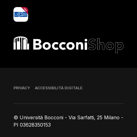
yoU@B
Bocconi shop
Piè di pagina
PRIVACY
ACCESSIBILITÀ DIGITALE
© Università Bocconi - Via Sarfatti, 25 Milano -
PI 03628350153