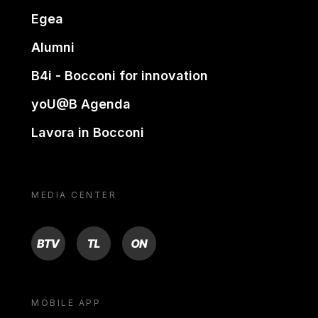
Egea
Alumni
B4i - Bocconi for innovation
yoU@B Agenda
Lavora in Bocconi
MEDIA CENTER
BTV
TL
ON
MOBILE APP