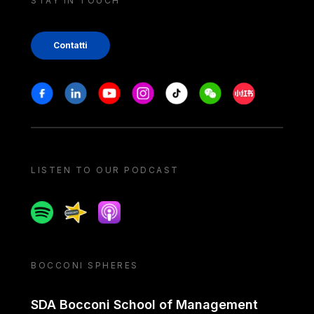
STAY IN TOUCH
Contatti
Stay in touch
Facebook
Linkedin
Youtube
Instagram
Tiktok
Weechat
Xiaohongshu/
LISTEN TO OUR PODCAST
Spotify
Spreaker
Apple podcast
BOCCONI SPHERES
SDA Bocconi School of Management