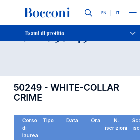
Lingue
EN
IT
Contatti
-
Esame 50249
Esami di profitto
Open s
50249 - WHITE-COLLAR
CRIME
Corso
Tipo
Data
Ora
N.
Sc
di
iscrizioni
isc
laurea