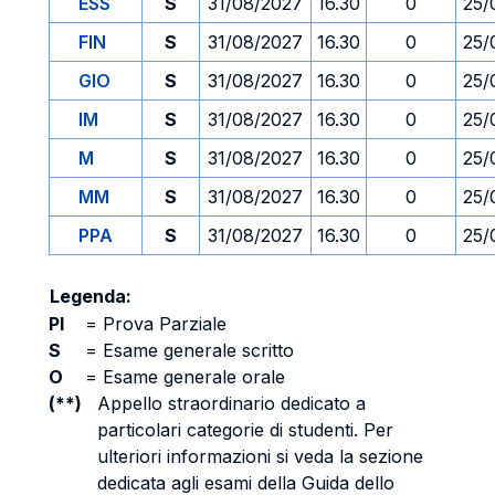
ESS
S
31/08/2027
16.30
0
25/
FIN
S
31/08/2027
16.30
0
25/
GIO
S
31/08/2027
16.30
0
25/
IM
S
31/08/2027
16.30
0
25/
M
S
31/08/2027
16.30
0
25/
MM
S
31/08/2027
16.30
0
25/
PPA
S
31/08/2027
16.30
0
25/
Legenda:
PI
=
Prova Parziale
S
=
Esame generale scritto
O
=
Esame generale orale
(**)
Appello straordinario dedicato a
particolari categorie di studenti. Per
ulteriori informazioni si veda la sezione
dedicata agli esami della Guida dello