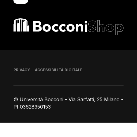
Bocconi shop
Piè di pagina
PRIVACY
ACCESSIBILITÀ DIGITALE
© Università Bocconi - Via Sarfatti, 25 Milano -
PI 03628350153