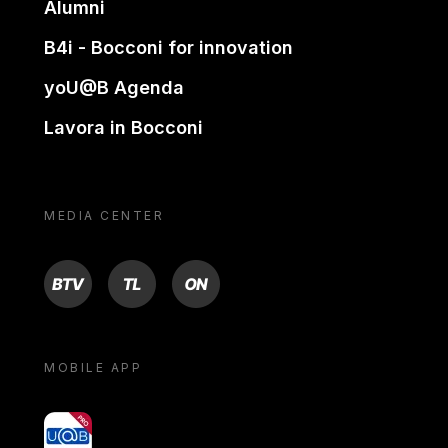
Alumni
B4i - Bocconi for innovation
yoU@B Agenda
Lavora in Bocconi
MEDIA CENTER
BTV
TL
ON
MOBILE APP
yoU@B