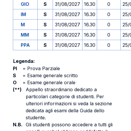
GIO
S
31/08/2027
16.30
0
25/
IM
S
31/08/2027
16.30
0
25/
M
S
31/08/2027
16.30
0
25/
MM
S
31/08/2027
16.30
0
25/
PPA
S
31/08/2027
16.30
0
25/
Legenda:
PI
=
Prova Parziale
S
=
Esame generale scritto
O
=
Esame generale orale
(**)
Appello straordinario dedicato a
particolari categorie di studenti. Per
ulteriori informazioni si veda la sezione
dedicata agli esami della Guida dello
studente.
N.B.
Gli studenti possono accedere a tutti gli