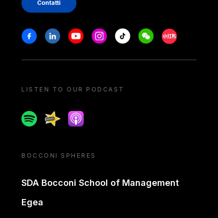
Contatti
Stay in touch
Facebook
Linkedin
Youtube
Instagram
Tiktok
Weechat
Xiaohongshu/
LISTEN TO OUR PODCAST
Spotify
Spreaker
Apple podcast
BOCCONI SPHERES
SDA Bocconi School of Management
Egea