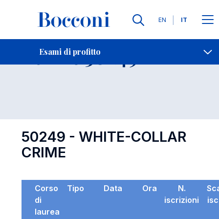
Lingue
EN
IT
Contatti
-
Esame 50249
Esami di profitto
Open s
50249 - WHITE-COLLAR
CRIME
Corso
Tipo
Data
Ora
N.
Sc
di
iscrizioni
isc
laurea