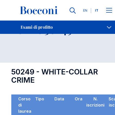
Lingue
EN
IT
Contatti
-
Esame 50249
Esami di profitto
Open s
50249 - WHITE-COLLAR
CRIME
Corso
Tipo
Data
Ora
N.
Sc
di
iscrizioni
isc
laurea