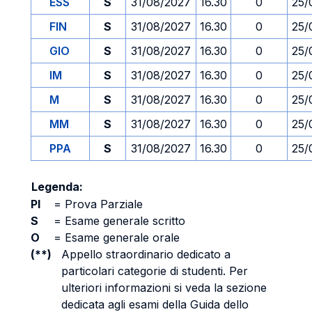
ESS
S
31/08/2027
16.30
0
25/
FIN
S
31/08/2027
16.30
0
25/
GIO
S
31/08/2027
16.30
0
25/
IM
S
31/08/2027
16.30
0
25/
M
S
31/08/2027
16.30
0
25/
MM
S
31/08/2027
16.30
0
25/
PPA
S
31/08/2027
16.30
0
25/
Legenda:
PI
=
Prova Parziale
S
=
Esame generale scritto
O
=
Esame generale orale
(**)
Appello straordinario dedicato a
particolari categorie di studenti. Per
ulteriori informazioni si veda la sezione
dedicata agli esami della Guida dello