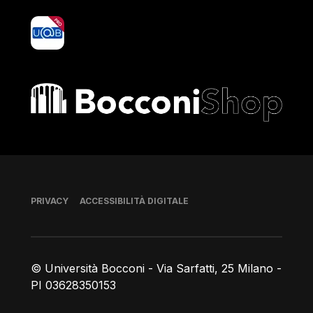
yoU@B
Bocconi shop
Piè di pagina
PRIVACY
ACCESSIBILITÀ DIGITALE
© Università Bocconi - Via Sarfatti, 25 Milano -
PI 03628350153