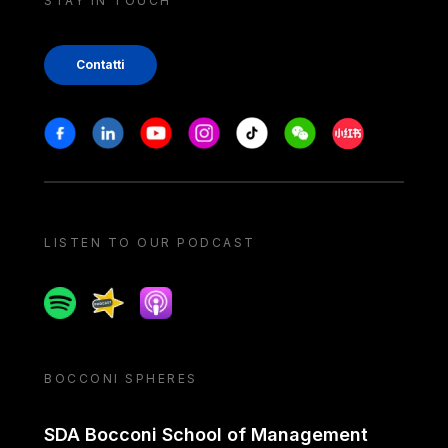
STAY IN TOUCH
Contatti
Stay in touch
Facebook
Linkedin
Youtube
Instagram
Tiktok
Weechat
Xiaohongshu/
LISTEN TO OUR PODCAST
Spotify
Spreaker
Apple podcast
BOCCONI SPHERES
SDA Bocconi School of Management