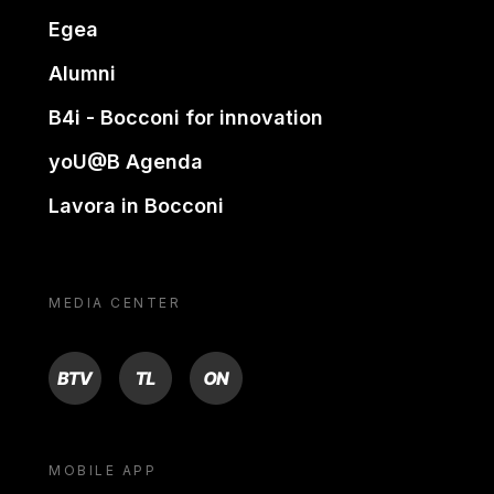
Egea
Alumni
B4i - Bocconi for innovation
yoU@B Agenda
Lavora in Bocconi
MEDIA CENTER
BTV
TL
ON
MOBILE APP