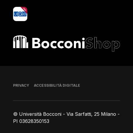
yoU@B
Bocconi shop
Piè di pagina
PRIVACY
ACCESSIBILITÀ DIGITALE
© Università Bocconi - Via Sarfatti, 25 Milano -
PI 03628350153