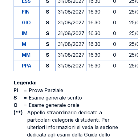
ESS
S
31/08/2027
16.30
0
25/
FIN
S
31/08/2027
16.30
0
25/
GIO
S
31/08/2027
16.30
0
25/
IM
S
31/08/2027
16.30
0
25/
M
S
31/08/2027
16.30
0
25/
MM
S
31/08/2027
16.30
0
25/
PPA
S
31/08/2027
16.30
0
25/
Legenda:
PI
=
Prova Parziale
S
=
Esame generale scritto
O
=
Esame generale orale
(**)
Appello straordinario dedicato a
particolari categorie di studenti. Per
ulteriori informazioni si veda la sezione
dedicata agli esami della Guida dello