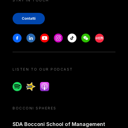
STAY IN TOUCH
Contatti
Stay in touch
Facebook
Linkedin
Youtube
Instagram
Tiktok
Weechat
Xiaohongshu/
LISTEN TO OUR PODCAST
Spotify
Spreaker
Apple podcast
BOCCONI SPHERES
SDA Bocconi School of Management