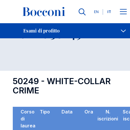
Lingue
EN
IT
Contatti
-
Esame 50249
Esami di profitto
Open s
50249 - WHITE-COLLAR
CRIME
Corso
Tipo
Data
Ora
N.
Sc
di
iscrizioni
isc
laurea