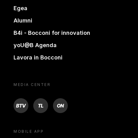
Egea
Alumni
B4i - Bocconi for innovation
yoU@B Agenda
Lavora in Bocconi
MEDIA CENTER
BTV
TL
ON
MOBILE APP